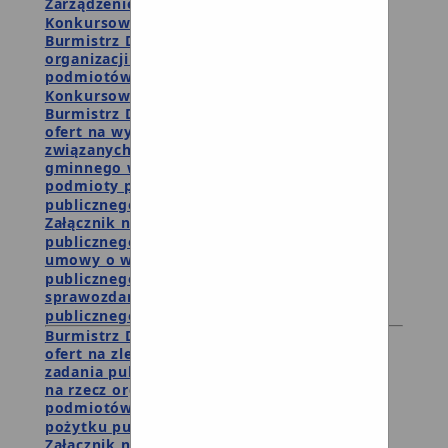
Zarządzenie dot. powołania Komisji
Konkursowej
Burmistrz Debrzna zaprasza reprezentantów
organizacji pozarządowych oraz innych
podmiotów do udziału w pracach Komisji
Konkursowej
Burmistrz Debrzna ogłasza otwarty konkurs
ofert na wykonanie zadań publicznych
związanych z realizacją zadań samorządu
gminnego w 2023 roku przez organizacje i
podmioty prowadzące działalność pożytku
publicznego
Załącznik nr 1 - wzór oferty zadania
publicznego
Załącznik nr 2 - wzór
umowy o wsparcie realizacji zadania
publicznego
Załącznik nr 3 - wzór
sprawozdania z wykonania zadania
publicznego
Burmistrz Debrzna ogłasza otwarty konkurs
ofert na zlecenie realizacji w 2023 roku
zadania publicznego w zakresie działalności
na rzecz organizacji pozarządowych i innych
podmiotów prowadzących działalność
pożytku publicznego
Załącznik nr 1 - wzór oferty zadania