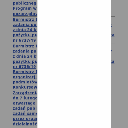
publicznego i o wolontariacie
Program współpracy z organizacjami
pozarządowymi
Burmistrz Debrzna publikuje ofertę realizacji
zadania publicznego w trybie art. 19a ustawy
z dnia 24 kwietnia 2003 roku o działalności
pożytku publicznego i o wolontariacie - oferta
nr 6737/19
Burmistrz Debrzna publikuje ofertę realizacji
zadania publicznego w trybie art. 19a ustawy
z dnia 24 kwietnia 2003 roku o działalności
pożytku publicznego i o wolontariacie - oferta
nr 6736/19
Burmistrz Debrzna zaprasza reprezentantów
organizacji pozarządowych oraz innych
podmiotów do udziału w pracach Komisji
Konkursowej
Zarządzenia 34.56.2019 Burmistrza Debrzna z
dn.7 lutego 2019 r w sprawie: ogłoszenia
otwartego konkursu ofert na wykonywanie
zadań publicznych związanych z realizacją
zadań samorządu gminnego w 2019 roku
przez organizacje i podmioty prowadzące
działalność pożytku publicznego.