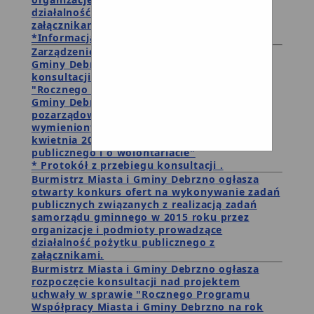
działalność pożytku publicznego z
załącznikami
*Informacja o wynikach konkursu.
Zarządzenie i ogłoszenie Burmistrza Miasta i
Gminy Debrzno w sprawie rozpoczęcia
konsultacji projektu uchwały w sprawie
"Rocznego Programu Współpracy Miasta i
Gminy Debrzno na rok 2016 z organizacjami
pozarządowymi oraz podmiotami
wymienionymi w art.3 ust. 3 ustawy z 24
kwietnia 2003 roku o działalności pożytku
publicznego i o wolontariacie"
* Protokół z przebiegu konsultacji .
Burmistrz Miasta i Gminy Debrzno
ogłasza
otwarty konkurs ofert na wykonywanie zadań
publicznych związanych z realizacją zadań
samorządu gminnego w 2015 roku przez
organizacje i podmioty prowadzące
działalność pożytku publicznego z
załącznikami.
Burmistrz Miasta i Gminy Debrzno
ogłasza
rozpoczęcie konsultacji nad projektem
uchwały w sprawie "Rocznego Programu
Współpracy Miasta i Gminy Debrzno na rok