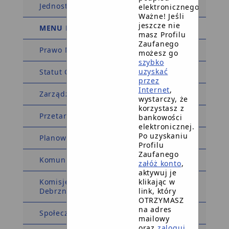
Jednostki pomocnicze
elektronicznego.
Ważne! Jeśli
jeszcze nie
MENU PRZEDMIOTOWE
masz Profilu
Zaufanego
Prawo Miejscowe
możesz go
szybko
uzyskać
Statut Gminy
przez
Internet
,
Zarządzenia Burmistrza
wystarczy, że
korzystasz z
Przetargi, konkursy, zamówienia
bankowości
elektronicznej.
Po uzyskaniu
Planowanie przestrzenne
Profilu
Zaufanego
Komunikaty i Ogłoszenia
załóż konto
,
aktywuj je
klikając w
Komisje - powołane przez Burmistrza
link, który
Debrzna
OTRZYMASZ
na adres
Społeczna Komisja Mieszkaniowa
mailowy
oraz
zaloguj