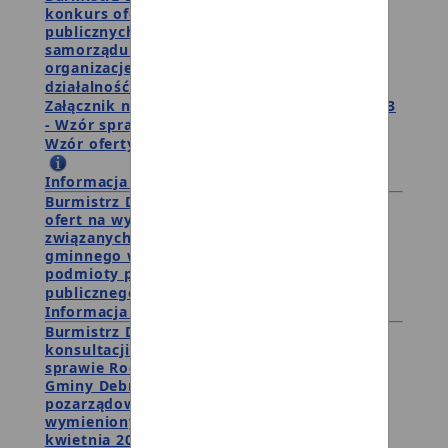
konkurs ofert na wykonanie zadań
publicznych związanych z realizacją zadań
samorządu gminnego w 2020 roku przez
organizacje i podmioty prowadzące
działalność pożytku publicznego
Załącznik nr 2 - Wzór oferty
Załącznik nr 3
- Wzór sprawozdania
Wzór oferty.doc
Wzór sprawozdania .doc
Informacja o wynikach wyboru ofert
Burmistrz Debrzna ogłosza otwarty konkurs
ofert na wykonanie zadań publicznych
związanych z realizacją zadań samorządu
gminnego w 2020 roku przez organizacje i
podmioty prowadzące działalność pożytku
publicznego z załaczikami
Informacja o wynikach wyboru ofert
Burmistrz Debrzna ogłasza rozpoczęcie
konsultacji społecznych projektu uchwały w
sprawie Rocznego Programu Współpracy
Gminy Debrzno na rok 2020 z organizacjami
pozarządowymi oraz podmiotami
wymienionymi w art. 3 ust. 3 ustawy z 24
kwietnia 2003 roku o działalności pożytku