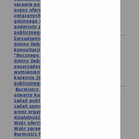
sprawie powołania Komisji Konkursowej do
oceny ofert na realizację zadań publicznych
związanych z realizacją zadań samorządu
gminnego w 2017 roku przez organizacje i
podmioty prowadzące działalność pożytku
publicznego.
Zarządzenie i ogłoszenie Burmistrza Miasta i
Gminy Debrzno w sprawie rozpoczęcia
konsultacji projektu uchwały w sprawie
"Rocznego Programu Współpracy Miasta i
Gminy Debrzno na rok 2018 z organizacjami
pozarządowymi oraz podmiotami
wymienionymi w art.3 ust. 3 ustawy z 24
kwietnia 2003 roku o działalności pożytku
publicznego i o wolontariacie"
Burmistrz Miasta i Gminy Debrzno ogłasza
otwarty konkursu ofert na wykonywanie
zadań publicznych związanych z realizacją
zadań samorządu gminnego w 2017 roku
przez organizacje i podmioty prowadzące
działalność pożytku publicznego.
Wzór oferty .doc
Wzór sprawozdania .doc
Burmistrz Miasta i Gminy Debrzno zaprasza