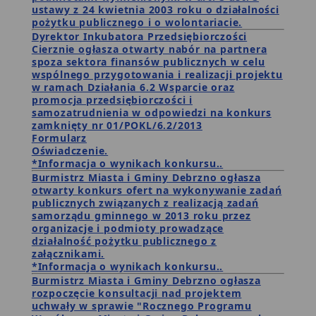
ustawy z 24 kwietnia 2003 roku o działalności
pożytku publicznego i o wolontariacie.
Dyrektor Inkubatora Przedsiębiorczości
Cierznie
ogłasza otwarty nabór na partnera
spoza sektora finansów publicznych w celu
wspólnego przygotowania i realizacji projektu
w ramach Działania 6.2 Wsparcie oraz
promocja przedsiębiorczości i
samozatrudnienia w odpowiedzi na konkurs
zamknięty nr 01/POKL/6.2/2013
Formularz
Oświadczenie.
*
Informacja o wynikach konkursu.
.
Burmistrz Miasta i Gminy Debrzno
ogłasza
otwarty konkurs ofert na wykonywanie zadań
publicznych związanych z realizacją zadań
samorządu gminnego w 2013 roku przez
organizacje i podmioty prowadzące
działalność pożytku publicznego z
załącznikami.
*
Informacja o wynikach konkursu.
.
Burmistrz Miasta i Gminy Debrzno
ogłasza
rozpoczęcie konsultacji nad projektem
uchwały w sprawie "Rocznego Programu