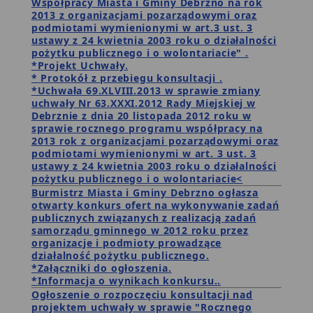
Współpracy Miasta i Gminy Debrzno na rok
2013 z organizacjami pozarządowymi oraz
podmiotami wymienionymi w art.3 ust. 3
ustawy z 24 kwietnia 2003 roku o działalności
pożytku publicznego i o wolontariacie" .
*Projekt Uchwały.
* Protokół z przebiegu konsultacji .
*Uchwała 69.XLVIII.2013 w sprawie zmiany
uchwały Nr 63.XXXI.2012 Rady Miejskiej w
Debrznie z dnia 20 listopada 2012 roku w
sprawie rocznego programu współpracy na
2013 rok z organizacjami pozarządowymi oraz
podmiotami wymienionymi w art. 3 ust. 3
ustawy z 24 kwietnia 2003 roku o działalności
pożytku publicznego i o wolontariacie<
Burmistrz Miasta i Gminy Debrzno
ogłasza
otwarty konkurs ofert na wykonywanie zadań
publicznych związanych z realizacją zadań
samorządu gminnego w 2012 roku przez
organizacje i podmioty prowadzące
działalność pożytku publicznego.
*Załączniki do ogłoszenia.
*
Informacja o wynikach konkursu.
.
Ogłoszenie o rozpoczęciu konsultacji nad
projektem uchwały w sprawie "Rocznego