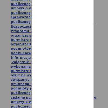
publicznego
Załącznik nr 2 - wzór
umowy o wsparcie realizacji zadania
publicznego
Załącznik nr 3 - wzór
sprawozdania z wykonania zadania
publicznego
Rozpoczęcie konsultacji w sprawie Rocznego
Programu Współpracy Gminy Debrzno z
organizacjami pozarządowymi
Burmistrz Debrzna zaprasza reprezentantów
organizacji pozarządowych oraz innych
podmiotów do udziału w pracach Komisji
Konkursowej
Informacja o wynikach wyboru ofert
Załącznik nr 3 - wzór sprawozdania z
wykonania zadania publicznego
Burmistrz Debrzna ogłasza otwarty konkurs
ofert na wykonanie zadań publicznych
związanych z realizacją zadań samorządu
gminnego w 2022 roku przez organizacje i
podmioty prowadzące działalność pożytku
publicznego
Załącznik nr 1 - wzór oferty
zadania publicznego
Załącznik nr 2 - wzór
umowy o wsparcie realizacji zadania
publicznego
Załącznik nr 3 - wzór