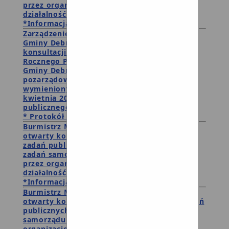
przez organizacje i podmioty prowadzące
działalność pożytku publicznego.
*Informacja o wynikach wyboru ofert
Zarządzenie i ogłoszenie Burmistrza Miasta i
Gminy Debrzno
w sprawie rozpoczęcia
konsultacji projektu uchwały w sprawie
Rocznego Programu Współpracy Miasta i
Gminy Debrzno na rok 2017 z organizacjami
pozarządowymi oraz podmiotami
wymienionymi w art.3 ust. 3 ustawy z 24
kwietnia 2003 roku o działalności pożytku
publicznego i o wolontariacie
* Protokół z przebiegu konsultacji
Burmistrz Miasta i Gminy Debrzno
ogłasza
otwarty konkursu ofert na wykonywanie
zadań publicznych związanych z realizacją
zadań samorządu gminnego w 2016 roku
przez organizacje i podmioty prowadzące
działalność pożytku publicznego.
*Informacja o wynikach konkursu.
Burmistrz Miasta i Gminy Debrzno
ogłasza
otwarty konkurs ofert na wykonywanie zadań
publicznych związanych z realizacją zadań
samorządu gminnego w 2016 roku przez
organizacje i podmioty prowadzące