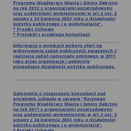
Programu Współpracy Miasta i Gminy Debrzno
na rok 2012 z organizacjami pozarządowymi
oraz podmiotami wymienionymi w art.3 ust. 3
ustawy z 24 kwietnia 2003 roku o działalności
pożytku publicznego i o wolontariacie".
* Projekt Uchwały
*
Protokół z przebiegu konsultacji
Informacja o wynikach wyboru ofert na
wykonywanie zadań publicznych związanych z
realizacją zadań samorządu gminnego w 2011
roku przez organizacje i podmioty
prowadzące działalność pożytku publicznego.
Ogłoszenie o rozpoczęciu konsultacji nad
projektem uchwały w sprawie "Rocznego
Programu Współpracy Miasta i Gminy Debrzno
na rok 2011 z organizacjami pozarządowymi
oraz podmiotami wymienionymi w art.3 ust. 3
ustawy z 24 kwietnia 2003 roku o działalności
pożytku publicznego i o wolontariacie".
* Projekt Uchwały