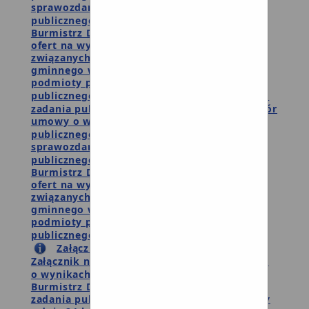
sprawozdania z wykonania zadania
publicznego
Burmistrz Debrzna ogłasza otwarty konkurs
ofert na wykonywanie zadań publicznych
związanych z realizacją zadań samorządu
gminnego w 2021 roku przez organizacje i
podmioty prowadzące działalność pożytku
publicznego
Załącznik nr 1 - wzór oferty
zadania publicznego
Załącznik nr 2 - wzór
umowy o wsparcie realizacji zadania
publicznego
Załącznik nr 3 - wzór
sprawozdania z wykonania zadania
publicznego
Burmistrz Debrzna ogłasza otwarty konkurs
ofert na wykonywanie zadań publicznych
związanych z realizacją zadań samorządu
gminnego w 2021 roku przez organizacje i
podmioty prowadzące działalność pożytku
publicznego
Załącznik nr 1 - wzór ofert
Załącznik nr 2 - wzór sprawozdania
Załącznik nr 3 - wzór umowy
Informacja
o wynikach wyboru ofert
Burmistrz Debrzna publikuje ofertę realizacji
zadania publicznego w trybie art. 19a ustawy