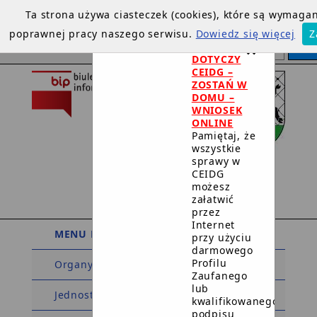
Ta strona używa ciasteczek (cookies), które są wymaga
poprawnej pracy naszego serwisu.
Dowiedz się więcej
Z
×
DOTYCZY
CEIDG –
ZOSTAŃ W
DOMU –
WNIOSEK
ONLINE
Pamiętaj, że
wszystkie
sprawy w
Urząd Miejski
CEIDG
w Debrznie
możesz
załatwić
przez
Internet
MENU PODMIOTOWE
przy użyciu
darmowego
Profilu
Organy
Zaufanego
lub
Jednostki organizacyjne
kwalifikowanego
podpisu