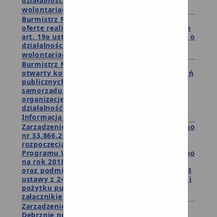
działalności pożytku publicznego i o
wolontariacie wraz z oferą nr 2
Burmistrz Miasta i Gminy Debrzno publikuje
ofertę realizacji zadania publicznego w trybie
art. 19a ustawy z dnia 24 kwietnia 2003 roku o
działalności pożytku publicznego i o
wolontariacie wraz z oferą nr1
Burmistrz Miasta i Gminy Debrzno ogłasza
otwarty konkurs ofert na wykonywanie zadań
publicznych związanych z realizacją zadań
samorządu gminnego w 2018 roku przez
organizacje i podmioty prowadzące
działalność pożytku publicznego
Informacja o wynikach wyboru ofert.
Zarządzenie Burmistrza Mista i Gminy Debrzno
nr 33.866.2018 z dnia 02.03.2018 w sprawie
rozpoczęcia konsultacji zmian "Rocznego
Programu Współpracy Miasta i Gminy Debrzno
na rok 2018 z organizacjami pozarządowymi
oraz podmiotami wymienionym w art.3 ust. 3
ustawy z 24 kwietnia 2003 roku o działalności
pożytku publicznego i o wolontariacie" z
załacznikiem
Zarządzenie Byrmistrza Miasta i Gminy w
Debrznie nr 167.771.2017 z dnia 27.09.2017 w