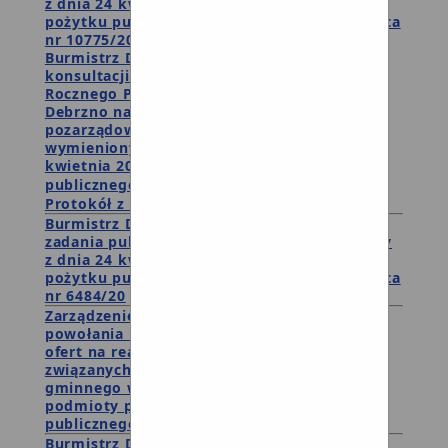
z dnia 24 kwietnia 2003 roku o działalności
pożytku publicznego i o wolontariacie - oferta
nr 10775/20
Burmistrz Debrzna ogłasza rozpoczęcie
konsultacji projektu uchwały w sprawie
Rocznego Programu Współpracy Gminy
Debrzno na rok 2020 z organizacjami
pozarządowymi oraz podmiotami
wymienionymi w art.3 ust. 3 ustawy z 24
kwietnia 2003 roku o działalności pożytku
publicznego i o wolontariacie.
Protokół z konsultacji
Burmistrz Debrzna publikuje ofertę realizacji
zadania publicznego w trybie art. 19a ustawy
z dnia 24 kwietnia 2003 roku o działalności
pożytku publicznego i o wolontariacie - oferta
nr 6484/20
Zarządzenie nr 37.339.2020 w sprawie
powołania Komisji Konkursowej do oceny
ofert na realizację zadań publicznych
związanych z realizacją zadań samorządu
gminnego w 2020 roku przez organizacje i
podmioty prowadzące działalność pożytku
publicznego.
Burmistrz Debrzna ogłosza otwartego