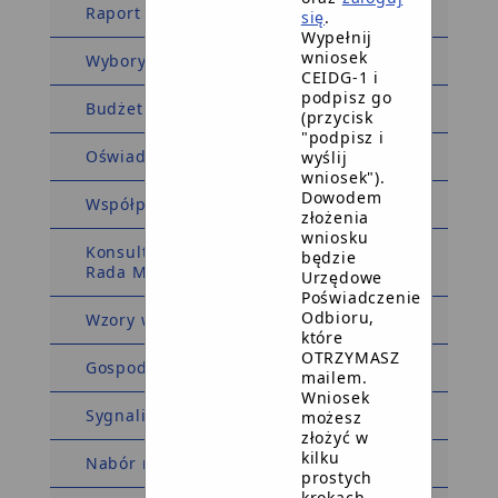
Raport o stanie Gminy
się
.
Wypełnij
wniosek
Wybory i referenda
CEIDG-1 i
podpisz go
Budżet Obywatelski
(przycisk
"podpisz i
Oświadczenia majątkowe
wyślij
wniosek").
Dowodem
Współpraca z organizacjami
złożenia
wniosku
Konsultacje społeczne Rada Seniorów,
będzie
Rada Młodzieżowa
Urzędowe
Poświadczenie
Odbioru,
Wzory wniosków i formularzy
które
OTRZYMASZ
Gospodarka i finanse
mailem.
Wniosek
Sygnaliści
możesz
złożyć w
kilku
Nabór na ławników
prostych
krokach