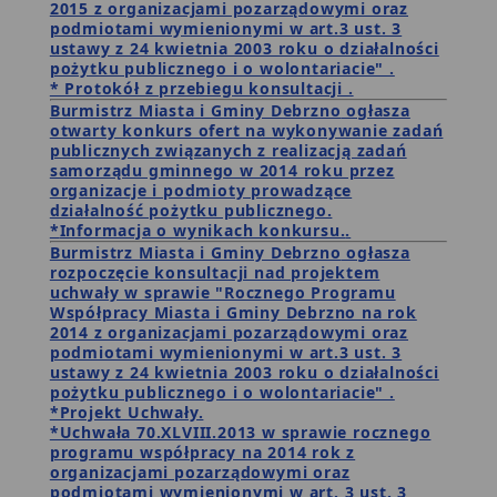
2015 z organizacjami pozarządowymi oraz
podmiotami wymienionymi w art.3 ust. 3
ustawy z 24 kwietnia 2003 roku o działalności
pożytku publicznego i o wolontariacie" .
* Protokół z przebiegu konsultacji .
Burmistrz Miasta i Gminy Debrzno
ogłasza
otwarty konkurs ofert na wykonywanie zadań
publicznych związanych z realizacją zadań
samorządu gminnego w 2014 roku przez
organizacje i podmioty prowadzące
działalność pożytku publicznego.
*
Informacja o wynikach konkursu.
.
Burmistrz Miasta i Gminy Debrzno
ogłasza
rozpoczęcie konsultacji nad projektem
uchwały w sprawie "Rocznego Programu
Współpracy Miasta i Gminy Debrzno na rok
2014 z organizacjami pozarządowymi oraz
podmiotami wymienionymi w art.3 ust. 3
ustawy z 24 kwietnia 2003 roku o działalności
pożytku publicznego i o wolontariacie" .
*Projekt Uchwały.
*Uchwała 70.XLVIII.2013 w sprawie rocznego
programu współpracy na 2014 rok z
organizacjami pozarządowymi oraz
podmiotami wymienionymi w art. 3 ust. 3