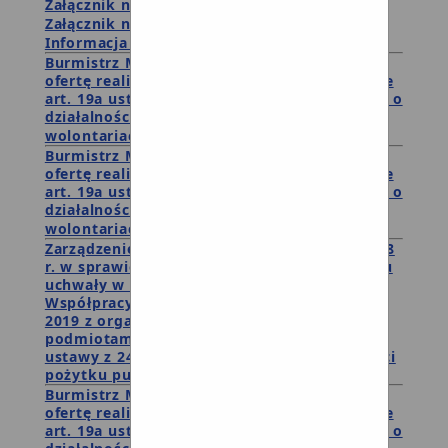
Załącznik nr 1.1
Załącznik nr 1.2
Załącznik nr 1.3
Informacja z otwarcia ofert
Burmistrz Miasta i Gminy Debrzno publikuje
ofertę realizacji zadania publicznego w trybie
art. 19a ustawy z dnia 24 kwietnia 2003 roku o
działalności pożytku publicznego i o
wolontariacie wraz z oferą nr 4
Burmistrz Miasta i Gminy Debrzno publikuje
ofertę realizacji zadania publicznego w trybie
art. 19a ustawy z dnia 24 kwietnia 2003 roku o
działalności pożytku publicznego i o
wolontariacie wraz z oferą nr 3
Zarządzenie nr
151.983.2018 z dnia 26.09.2018
r. w sprawie rozpoczęcia konsultacji projektu
uchwały w sprawie" Rocznego Programu
Współpracy Miasta i Gminy Debrzno na rok
2019 z organizacjami pozarządowymi oraz
podmiotami wymienionymi w art.3 ust. 3
ustawy z 24 kwietnia 2003 roku o działalności
pożytku publicznego i o wolontariacie"
Burmistrz Miasta i Gminy Debrzno publikuje
ofertę realizacji zadania publicznego w trybie
art. 19a ustawy z dnia 24 kwietnia 2003 roku o