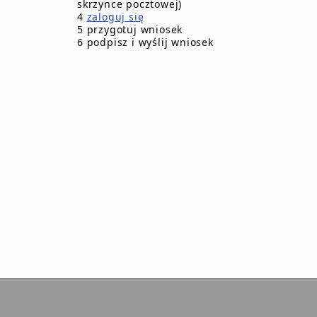
skrzynce pocztowej)
rgany Gminy Debrzno w zakresie naruszeń prawa zgodnie 
4
zaloguj się
istów
5 przygotuj wniosek
6 podpisz i wyślij wniosek
ARZ ZGŁOSZENIA ZEWNĘTRZNEGO W URZĘDZIE MIEJSKIM 
sygnalista@debrzno.pl
Treść wprowadził
Treść wytworzył
Poprzednia wers
encja Informatyczna
mojbip.pl