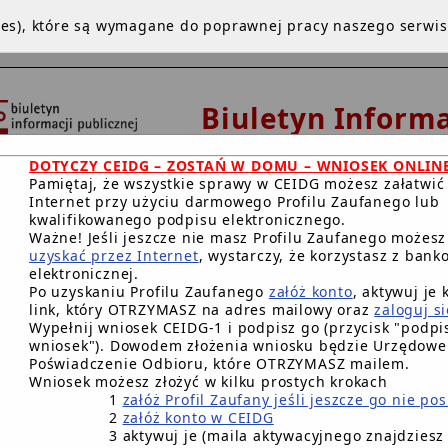
kies), które są wymagane do poprawnej pracy naszego serwi
Biuletyn Informa
Publicznej
DOTYCZY CEIDG – ZOSTAŃ W DOMU – WNIOSEK ONLIN
Urząd Miejski w De
Pamiętaj, że wszystkie sprawy w CEIDG możesz załatwić
Internet przy użyciu darmowego Profilu Zaufanego lub
kwalifikowanego podpisu elektronicznego.
Ważne! Jeśli jeszcze nie masz Profilu Zaufanego możes
uzyskać przez Internet
, wystarczy, że korzystasz z bank
NA GŁÓWNA
INSTRUKCJA
REDAKCJA
WWW
BIP.GO
elektronicznej.
Po uzyskaniu Profilu Zaufanego
załóż konto
, aktywuj je 
RACJA DOSTĘPNOŚCI CYFROWEJ
link, który OTRZYMASZ na adres mailowy oraz
zaloguj si
Wypełnij wniosek CEIDG-1 i podpisz go (przycisk "podpis
wniosek"). Dowodem złożenia wniosku będzie Urzędowe
Główna BIP Gminy
/
Sygnaliści
/
Poświadczenie Odbioru, które OTRZYMASZ mailem.
Wniosek możesz złożyć w kilku prostych krokach
Sygnaliści
1
załóż Profil Zaufany jeśli jeszcze go nie po
2
załóż konto w CEIDG
zenie Burmistrza Debrzna
Nr 264.1523.2024 z dnia 18 
3 aktywuj je (maila aktywacyjnego znajdziesz
lenia Procedury przyjmowania zgłoszeń zewnętrznych ora