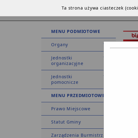
Ta strona używa ciasteczek (coo
MENU PODMIOTOWE
Organy
Jednostki
organizacyjne
Jednostki
STRO
pomocnicze
DEKLA
MENU PRZEDMIOTOWE
Prawo Miejscowe
Strona 
Statut Gminy
Zarząd
ustasta
Zarządzenia Burmistrza