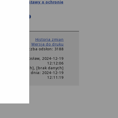
z przepisami ustawy o ochronie
W DEBRZNIE
Historia zmian
Wersja do druku
Liczba odsłon: 3188
(a): Gałęza Mirosław, 2024-12-19
12:12:06
(a): [brak danych], [brak danych]
ja dokumentu z dnia: 2024-12-19
12:11:19