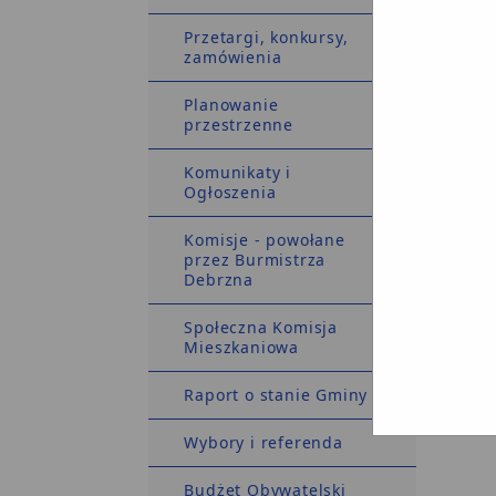
przez o
sygnal
Przetargi, konkursy,
------
zamówienia
FORMUL
-----
Planowanie
email
:
przestrzenne
Komunikaty i
Ogłoszenia
Komisje - powołane
przez Burmistrza
Debrzna
CMS: Ag
Społeczna Komisja
System 
Mieszkaniowa
Raport o stanie Gminy
Wybory i referenda
Budżet Obywatelski