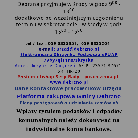
00
Debrzna przyjmuje w środy w godz 9
-
i
00
wyślij
13
wniosek
dodatkowo po wcześniejszym uzgodnienu
terminu w sekretariacie - w środy w godz
00
00
15
- 16
tel / fax : 059 8335351, 059 8335204
e-mai
l:
urzad@debrzno.pl
Elektroniczna Skrzynka Podawcza ePUAP
/9by7qi11ne/skrytka
Adres skrzynki e-Doręczeń:
AE:PL-23571-37671-
SRHHR-20
System obsługi Sesji Rady - posiedzenia.pl
www.debrzno.pl
Dane kontaktowe pracowników Urzędu
Platforma zakupowa Gminy Debrzno
Plany postępowań o udzielenie zamówień
Wpłaty tytułem podatków i odpadów
komunalnych należy dokonywać na
indywidualne konta bankowe.