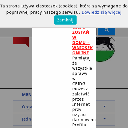
Ta strona używa ciasteczek (cookies), które są wymagane do
poprawnej pracy naszego serwisu.
Dowiedz się więcej
×
Zamknij
DOTYCZY
CEIDG –
ZOSTAŃ
W
DOMU –
WNIOSEK
ONLINE
Pamiętaj,
że
Urząd Miejski
wszystkie
sprawy
w Debrznie
w
CEIDG
możesz
załatwić
MENU PODMIOTOWE
przez
Internet
Organy
przy
użyciu
Jednostki organizacyjne
darmowego
Profilu