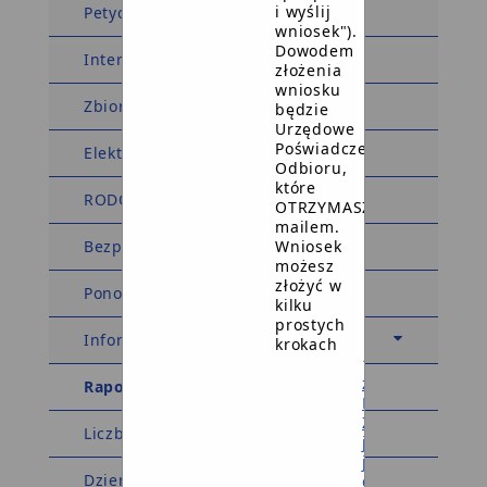
i wyślij
Petycje
wniosek").
Dowodem
Interpelacje
złożenia
wniosku
Zbiory rejestry i archiwa
będzie
Urzędowe
Poświadczenie
Elektroniczna Skrzynka Podawcza
Odbioru,
które
RODO
OTRZYMASZ
mailem.
Wniosek
Bezpłatna Pomoc Prawna
możesz
złożyć w
Ponowne wykorzystanie
kilku
prostych
Informacje o BIP
krokach
1
załóż
Raporty dostępności
Profil
Zaufany
Liczba wyświetleń: 6001954
jeśli
jeszcze
Dziennik zmian w BIP
go