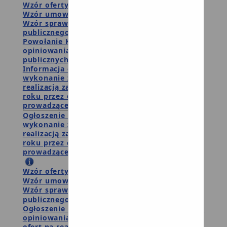
Wzór oferty realizacji zadania publicznego
Wzór umowy
Wzór sprawozdania z wykonania zadania
publicznego
Powołanie Komisji Konkursowej ds.
opiniowania ofert na realizację zadań
publicznych w 2025 r.
Informacja o wynikach wyboru ofert na
wykonanie zadania publicznego związanego z
realizacją zadań samorządu gminnego w 2025
roku przez organizacje i podmioty
prowadzące działalność pożytku publicznego
Ogłoszenie otwartego konkursu ofert na
wykonanie zadań publicznych związanych z
realizacją zadań samorządu gminnego w 2025
roku przez organizacje i podmioty
prowadzące działalność pożytku publicznego
Wzór oferty realizacji zadania publicznego
Wzór umowy
Wzór sprawozdania z wykonania zadania
publicznego
Ogłoszenie naboru do komisji konkursowej do
opiniowania ofert w otwartym konkursie
ofert na realizację zdań publicznych w roku