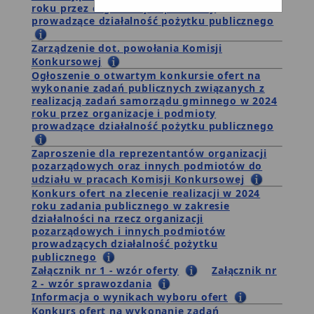
roku przez organizacje i podmioty
prowadzące działalność pożytku publicznego
Zarządzenie dot. powołania Komisji
Konkursowej
Ogłoszenie o otwartym konkursie ofert na
wykonanie zadań publicznych związanych z
realizacją zadań samorządu gminnego w 2024
roku przez organizacje i podmioty
prowadzące działalność pożytku publicznego
Zaproszenie dla reprezentantów organizacji
pozarządowych oraz innych podmiotów do
udziału w pracach Komisji Konkursowej
Konkurs ofert na zlecenie realizacji w 2024
roku zadania publicznego w zakresie
działalności na rzecz organizacji
pozarządowych i innych podmiotów
prowadzących działalność pożytku
publicznego
Załącznik nr 1 - wzór oferty
Załącznik nr
2 - wzór sprawozdania
Informacja o wynikach wyboru ofert
Konkurs ofert na wykonanie zadań