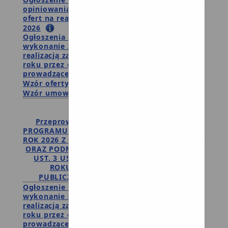
opiniowania ofert w otwartym konkursie
ofert na realizację zadań publicznych w roku
2026
Ogłoszenia otwartego konkursu ofert na
wykonanie zadań publicznych związanych z
realizacją zadań samorządu gminnego w 2026
roku przez organizacje i podmioty
prowadzące działalność pożytku publicznego
Wzór oferty realizacji zadania publicznego
Wzór umowy
2025
Przeprowadzenie konsultacji ROCZNEGO
PROGRAMU WSPÓŁPRACY GMINY DEBRZNO NA
ROK 2026 Z ORGANIZACJAMI POZARZĄDOWYMI
ORAZ PODMIOTAMI WYMIENIONYMI W ART. 3
UST. 3 USTAWY Z DNIA 24 KWIETNIA 2003
ROKU O DZIAŁALNOŚCI POŻYTKU
PUBLICZNEGO I O WOLONTARIACIE
Ogłoszenie otwartego konkursu ofert na
wykonanie zadań publicznych związanych z
realizacją zadań samorządu gminnego w 2025
roku przez organizacje i podmioty
prowadzące działalność pożytku publicznego