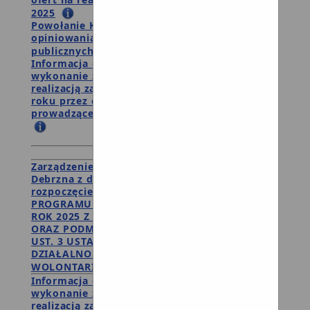
2025
Powołanie Komisji Konkursowej ds.
opiniowania ofert na realizację zadań
publicznych w 2025 r.
Informacja o wynikach wyboru ofert na
wykonanie zadania publicznego związanego z
realizacją zadań samorządu gminnego w 2025
roku przez organizacje i podmioty
prowadzące działalność pożytku publicznego
2024
Zarządzenie nr 257.1516.2024 Burmistrza
Debrzna z dnia 07.11.2024 r. w sprawie
rozpoczęcie konsultacji w sprawie ROCZNEGO
PROGRAMU WSPÓŁPRACY GMINY DEBRZNO NA
ROK 2025 Z ORGANIZACJAMI POZARZĄDOWYMI
ORAZ PODMIOTAMI WYMIENIONYMI W ART. 3
UST. 3 USTAWY Z 24 KWIETNIA 2003 ROKU O
DZIAŁALNOŚCI POŻYTKU PUBLICZNEGO I O
WOLONTARIACIE
Informacja o wynikach wyboru ofert na
wykonanie zadania publicznego związanego z
realizacją zadań samorządu gminnego w 2024