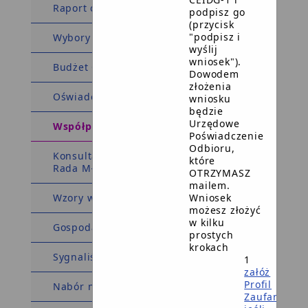
Raport o stanie Gminy
podpisz go
(przycisk
"podpisz i
Wybory i referenda
wyślij
wniosek").
Budżet Obywatelski
Dowodem
złożenia
Oświadczenia majątkowe
wniosku
będzie
Urzędowe
Współpraca z organizacjami
Poświadczenie
Odbioru,
Konsultacje społeczne Rada Seniorów,
które
Rada Młodzieżowa
OTRZYMASZ
mailem.
Wniosek
Wzory wniosków i formularzy
możesz złożyć
w kilku
Gospodarka i finanse
prostych
krokach
Sygnaliści
1
załóż
Profil
Nabór na ławników
Zaufany