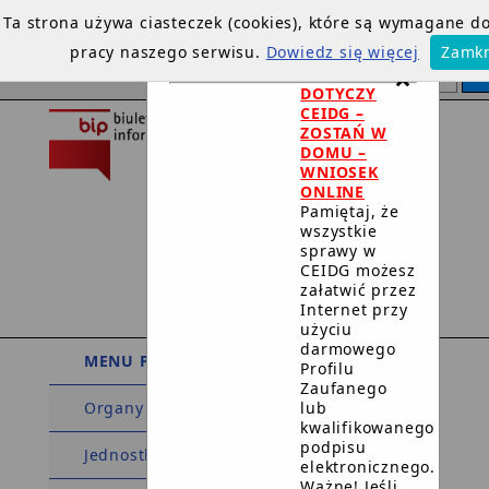
Ta strona używa ciasteczek (cookies), które są wymagane d
pracy naszego serwisu.
Dowiedz się więcej
Zamkn
×
DOTYCZY
CEIDG –
ZOSTAŃ W
DOMU –
WNIOSEK
ONLINE
Pamiętaj, że
wszystkie
Urząd Miejski
sprawy w
CEIDG możesz
w Debrznie
załatwić przez
Internet przy
użyciu
darmowego
MENU PODMIOTOWE
Profilu
Zaufanego
lub
Organy
kwalifikowanego
podpisu
Jednostki organizacyjne
elektronicznego.
Ważne! Jeśli