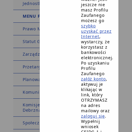
Jednostki pomocnicze
jeszcze nie
masz Profilu
Zaufanego
MENU PRZEDMIOTOWE
możesz go
szybko
Prawo Miejscowe
uzyskać przez
Internet
,
Statut Gminy
wystarczy, że
korzystasz z
bankowości
Zarządzenia Burmistrza
elektronicznej.
Po uzyskaniu
Przetargi, konkursy, zamówienia
Profilu
Zaufanego
załóż konto
,
Planowanie przestrzenne
aktywuj je
klikając w
Komunikaty i Ogłoszenia
link, który
OTRZYMASZ
Komisje - powołane przez Burmistrza
na adres
Debrzna
mailowy oraz
zaloguj się
.
Wypełnij
Społeczna Komisja Mieszkaniowa
wniosek
CEIDG-1 i