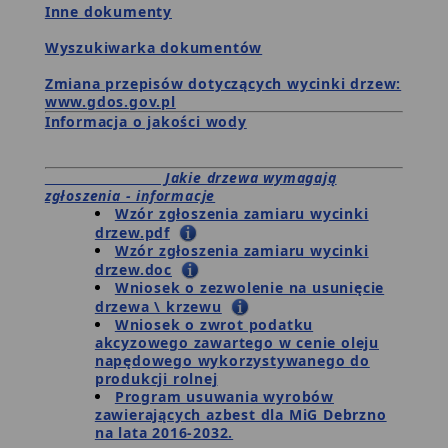
Inne dokumenty
Wyszukiwarka dokumentów
Zmiana przepisów dotyczących wycinki drzew:
www.gdos.gov.pl
Informacja o jakości wody
Jakie drzewa wymagają
zgłoszenia - informacje
Wzór zgłoszenia zamiaru wycinki
drzew.pdf
Wzór zgłoszenia zamiaru wycinki
drzew.doc
Wniosek o zezwolenie na usunięcie
drzewa \ krzewu
Wniosek o zwrot podatku
akcyzowego zawartego w cenie oleju
napędowego wykorzystywanego do
produkcji rolnej
Program usuwania wyrobów
zawierających azbest dla MiG Debrzno
na lata 2016-2032.