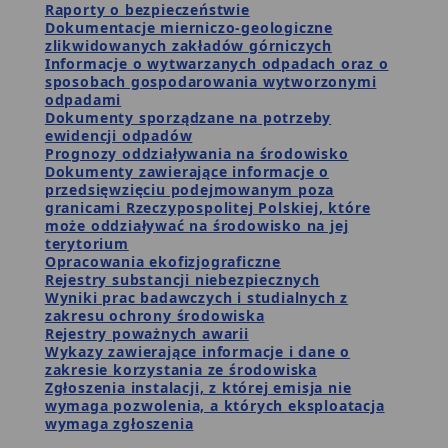
Raporty o bezpieczeństwie
Dokumentacje mierniczo-geologiczne
zlikwidowanych zakładów górniczych
Informacje o wytwarzanych odpadach oraz o
sposobach gospodarowania wytworzonymi
odpadami
Dokumenty sporządzane na potrzeby
ewidencji odpadów
Prognozy oddziaływania na środowisko
Dokumenty zawierające informacje o
przedsięwzięciu podejmowanym poza
granicami Rzeczypospolitej Polskiej, które
może oddziaływać na środowisko na jej
terytorium
Opracowania ekofizjograficzne
Rejestry substancji niebezpiecznych
Wyniki prac badawczych i studialnych z
zakresu ochrony środowiska
Rejestry poważnych awarii
Wykazy zawierające informacje i dane o
zakresie korzystania ze środowiska
Zgłoszenia instalacji, z której emisja nie
wymaga pozwolenia, a których eksploatacja
wymaga zgłoszenia