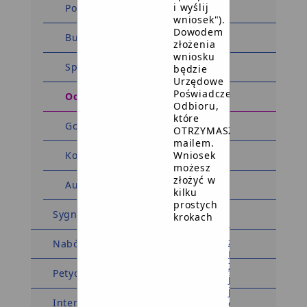
i wyślij
Podatki i opłaty
wniosek").
Dowodem
Budżet Miasta i Gminy
złożenia
wniosku
Sprawozdania
będzie
Urzędowe
Poświadczenie
Ochrona środowiska
Odbioru,
które
Gospodarka komunalna
OTRZYMASZ
mailem.
Wniosek
Kontrole
możesz
złożyć w
Audyty
kilku
prostych
Sygnaliści
krokach
1
załóż
Nabór na ławników
Profil
Zaufany
Petycje
jeśli
jeszcze
Interpelacje
go