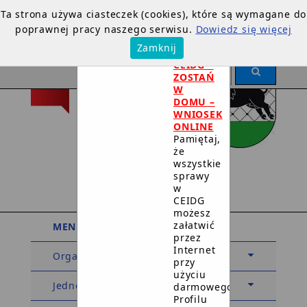
Ta strona używa ciasteczek (cookies), które są wymagane do
poprawnej pracy naszego serwisu.
Dowiedz się więcej
×
Zamknij
DOTYCZY
CEIDG –
ZOSTAŃ
W
DOMU –
WNIOSEK
ONLINE
Pamiętaj,
że
Urząd Miejski
wszystkie
sprawy
w Debrznie
w
CEIDG
możesz
załatwić
MENU PODMIOTOWE
przez
Internet
Organy
przy
użyciu
Jednostki organizacyjne
darmowego
Profilu