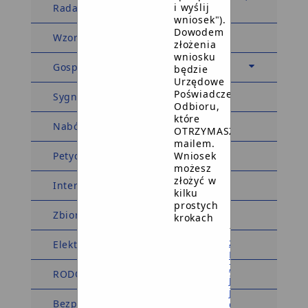
i wyślij
Rada Młodzieżowa
wniosek").
Dowodem
Wzory wniosków i formularzy
złożenia
wniosku
Gospodarka i finanse
będzie
Urzędowe
Poświadczenie
Sygnaliści
Odbioru,
które
Nabór na ławników
OTRZYMASZ
mailem.
Wniosek
Petycje
możesz
złożyć w
Interpelacje
kilku
prostych
Zbiory rejestry i archiwa
krokach
1
załóż
Elektroniczna Skrzynka Podawcza
Profil
Zaufany
RODO
jeśli
jeszcze
Bezpłatna Pomoc Prawna
go