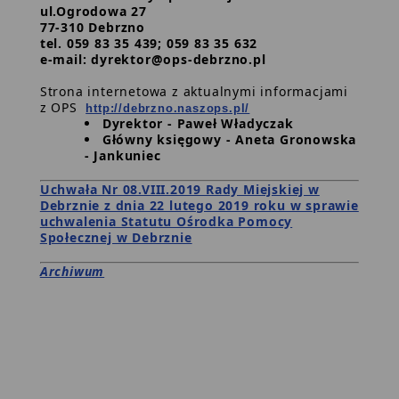
ul.Ogrodowa 27
i
77-310 Debrzno
wyślij
tel. 059 83 35 439; 059 83 35 632
wniosek
e-mail: dyrektor@ops-debrzno.pl
Strona internetowa z aktualnymi informacjami
z OPS
http://debrzno.naszops.pl/
Dyrektor -
Paweł Władyczak
Główny księgowy -
Aneta Gronowska
- Jankuniec
Uchwała Nr 08.VIII.2019 Rady Miejskiej w
Debrznie z dnia 22 lutego 2019 roku w sprawie
uchwalenia Statutu Ośrodka Pomocy
Społecznej w Debrznie
Archiwum