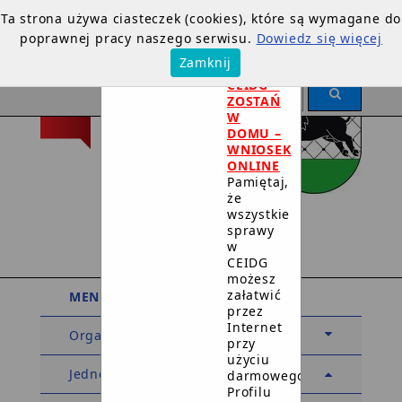
Ta strona używa ciasteczek (cookies), które są wymagane do
poprawnej pracy naszego serwisu.
Dowiedz się więcej
×
Zamknij
DOTYCZY
CEIDG –
ZOSTAŃ
W
DOMU –
WNIOSEK
ONLINE
Pamiętaj,
że
Urząd Miejski
wszystkie
sprawy
w Debrznie
w
CEIDG
możesz
załatwić
MENU PODMIOTOWE
przez
Internet
Organy
przy
użyciu
Jednostki organizacyjne
darmowego
Profilu