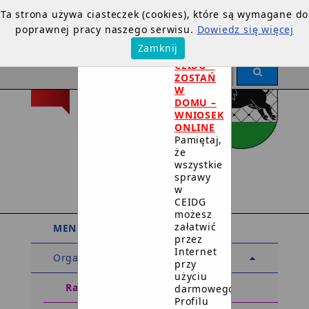
Ta strona używa ciasteczek (cookies), które są wymagane do
poprawnej pracy naszego serwisu.
Dowiedz się więcej
×
Zamknij
DOTYCZY
CEIDG –
ZOSTAŃ
W
DOMU –
WNIOSEK
ONLINE
Pamiętaj,
że
Urząd Miejski
wszystkie
sprawy
w Debrznie
w
CEIDG
możesz
załatwić
MENU PODMIOTOWE
przez
Internet
Organy
przy
użyciu
Rada Miejska
darmowego
Profilu