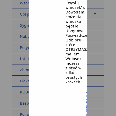
i wyślij
Wzory wniosków i formularzy
wniosek").
Dowodem
Gospodarka i finanse
złożenia
wniosku
Sygnaliści
będzie
Urzędowe
Poświadczenie
Nabór na ławników
Odbioru,
które
Petycje
OTRZYMASZ
mailem.
Wniosek
Interpelacje
możesz
złożyć w
Zbiory rejestry i archiwa
kilku
prostych
Elektroniczna Skrzynka Podawcza
krokach
1
załóż
RODO
Profil
Zaufany
Bezpłatna Pomoc Prawna
jeśli
jeszcze
Ponowne wykorzystanie
go