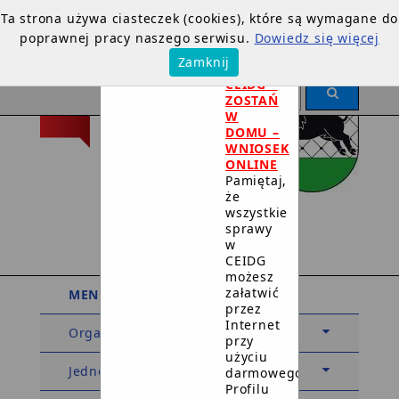
Ta strona używa ciasteczek (cookies), które są wymagane do
poprawnej pracy naszego serwisu.
Dowiedz się więcej
×
Zamknij
DOTYCZY
CEIDG –
ZOSTAŃ
W
DOMU –
WNIOSEK
ONLINE
Pamiętaj,
że
Urząd Miejski
wszystkie
sprawy
w Debrznie
w
CEIDG
możesz
załatwić
MENU PODMIOTOWE
przez
Internet
Organy
przy
użyciu
Jednostki organizacyjne
darmowego
Profilu