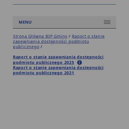
nie
posiadasz
2
załóż
MENU
konto
w
CEIDG
Strona Główna BIP Gminy
/
Raport o stanie
3
zapewniania dostępności podmiotu
aktywuj
publicznego
/
je
(maila
Raport o stanie zapewniania dostępności
aktywacyjnego
podmiotu publicznego 2025
znajdziesz
Raport o stanie zapewniania dostępności
w
podmiotu publicznego 2021
swojej
skrzynce
pocztowej)
4
zaloguj
się
5
przygotuj
wniosek
6
podpisz