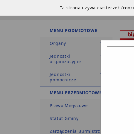
Ta strona używa ciasteczek (coo
MENU PODMIOTOWE
Organy
Jednostki
organizacyjne
Jednostki
STRO
pomocnicze
DEKLA
MENU PRZEDMIOTOWE
Prawo Miejscowe
Strona 
Statut Gminy
Zarządzenia Burmistrza
Petycja