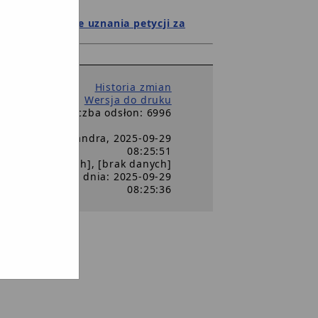
25 r. w sprawie uznania petycji za
Historia zmian
Wersja do druku
Liczba odsłon: 6996
): Nowak Aleksandra, 2025-09-29
08:25:51
(a): [brak danych], [brak danych]
ja dokumentu z dnia: 2025-09-29
08:25:36