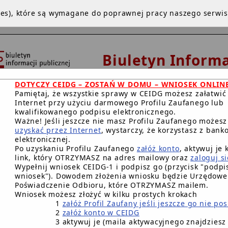
kies), które są wymagane do poprawnej pracy naszego serwi
Biuletyn Informa
Publicznej
DOTYCZY CEIDG – ZOSTAŃ W DOMU – WNIOSEK ONLIN
Urząd Miejski w De
Pamiętaj, że wszystkie sprawy w CEIDG możesz załatwić
Internet przy użyciu darmowego Profilu Zaufanego lub
kwalifikowanego podpisu elektronicznego.
Ważne! Jeśli jeszcze nie masz Profilu Zaufanego możes
uzyskać przez Internet
, wystarczy, że korzystasz z bank
NA GŁÓWNA
INSTRUKCJA
REDAKCJA
WWW
BIP.GO
elektronicznej.
Po uzyskaniu Profilu Zaufanego
załóż konto
, aktywuj je 
RACJA DOSTĘPNOŚCI CYFROWEJ
link, który OTRZYMASZ na adres mailowy oraz
zaloguj si
Wypełnij wniosek CEIDG-1 i podpisz go (przycisk "podpis
wniosek"). Dowodem złożenia wniosku będzie Urzędowe
Główna BIP Gminy
/
Petycje
/
Poświadczenie Odbioru, które OTRZYMASZ mailem.
Wniosek możesz złożyć w kilku prostych krokach
Petycje
1
załóż Profil Zaufany jeśli jeszcze go nie po
2
załóż konto w CEIDG
3 aktywuj je (maila aktywacyjnego znajdziesz
 -Nie rozbierajcie naszej budki