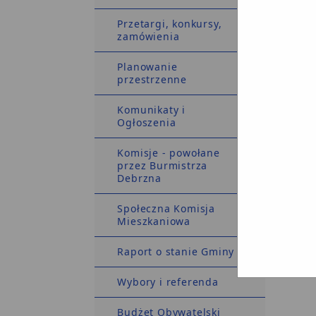
Odpowi
Uchwała
Przetargi, konkursy,
zamówienia
niezasł
Archiw
Planowanie
przestrzenne
Komunikaty i
Ogłoszenia
Komisje - powołane
przez Burmistrza
Debrzna
CMS: Ag
System 
Społeczna Komisja
Mieszkaniowa
Raport o stanie Gminy
Wybory i referenda
Budżet Obywatelski