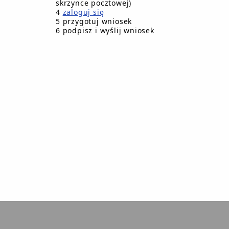
skrzynce pocztowej)
edź na petycję
4
zaloguj się
 nr 38.XXIV.2025 Rady Miejskiej w Debrznie z dnia 26.09.20
5 przygotuj wniosek
ugującą na uwzględnienie
6 podpisz i wyślij wniosek
um
Treść wprowadził(a
Treść wytworzył
Poprzednia wers
encja Informatyczna
mojbip.pl