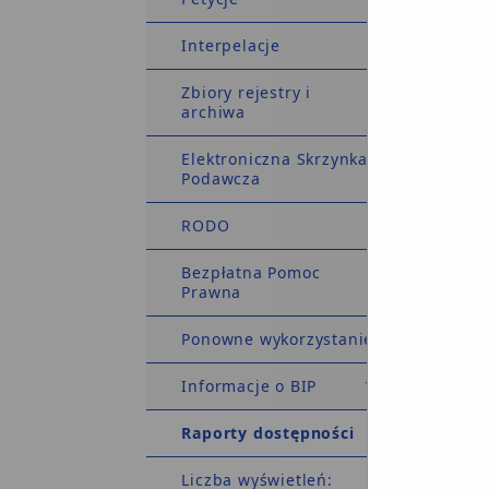
nieog
Interpelacje
Zbiory rejestry i
archiwa
Elektroniczna Skrzynka
Podawcza
RODO
nieog
Bezpłatna Pomoc
Prawna
Ponowne wykorzystanie
Informacje o BIP
nieog
Raporty dostępności
Liczba wyświetleń: