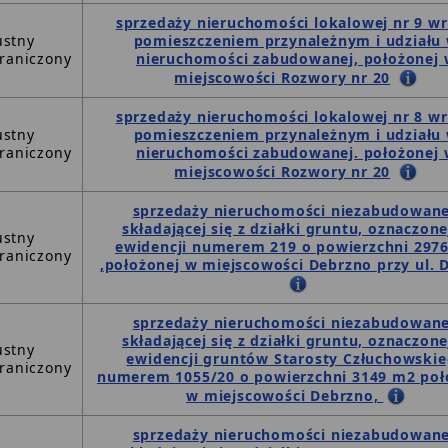
sprzedaży nieruchomości lokalowej nr 9 wr
ustny
pomieszczeniem przynależnym i udziału
raniczony
nieruchomości zabudowanej, położonej
miejscowości Rozwory nr 20
sprzedaży nieruchomości lokalowej nr 8 wr
ustny
pomieszczeniem przynależnym i udziału
raniczony
nieruchomości zabudowanej. położonej
miejscowości Rozwory nr 20
sprzedaży nieruchomości niezabudowane
składającej się z działki gruntu, oznaczone
ustny
ewidencji numerem 219 o powierzchni 297
raniczony
,położonej w miejscowości Debrzno przy ul. D
sprzedaży nieruchomości niezabudowane
składającej się z działki gruntu, oznaczone
ustny
ewidencji gruntów Starosty Człuchowski
raniczony
numerem 1055/20 o powierzchni 3149 m2 poł
w miejscowości Debrzno,
sprzedaży nieruchomości niezabudowane