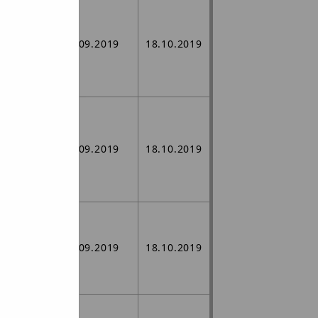
az z
/1000
nej
 ,
10.09.2019
18.10.2019
y
i 2746
az z
/1000
nej
 ,
10.09.2019
18.10.2019
y
i 2746
 ,
j się z
rosty
10.09.2019
18.10.2019
 2976
1
e.
j,