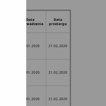
Data
Data
wprowadzenia
przetargu
j,
j w
ego
15.01.2020
21.02.2020
ożonej
j,
j w
ego
15.01.2020
21.02.2020
ożonej
j,
j w
ego
15.01.2020
21.02.2020
ożonej