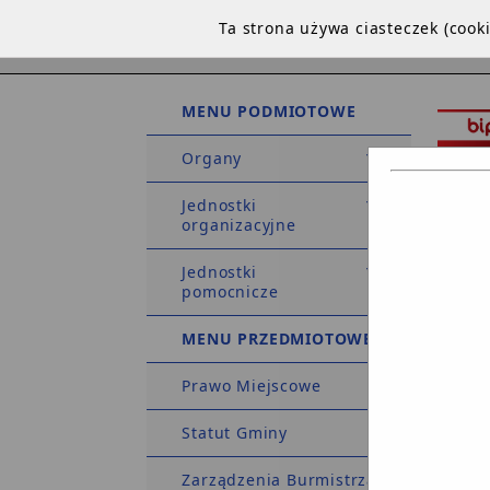
Ta strona używa ciasteczek (coo
MENU PODMIOTOWE
Organy
Jednostki
organizacyjne
Jednostki
STRO
pomocnicze
DEKLA
MENU PRZEDMIOTOWE
Prawo Miejscowe
Strona 
Statut Gminy
Zarządzenia Burmistrza