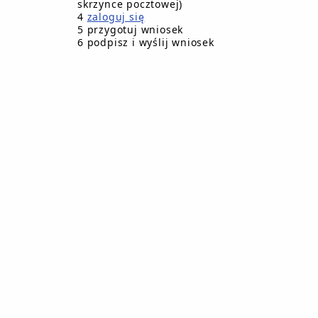
skrzynce pocztowej)
4
zaloguj się
5 przygotuj wniosek
6 podpisz i wyślij wniosek
odzaj
etargu,
Przetarg, postępowanie w sprawie
zedaży,
ierżawy
sprzedaży nieruchomości niezabudowane
składającej się z działki gruntu, oznaczone
ustny
ewidencji gruntów Starosty Człuchowski
raniczony
numerem 1055/13 o powierzchni 1131 m2, poł
w miejscowości Debrzno
sprzedaży nieruchomości niezabudowane
składającej się z działki gruntu, oznaczone
ustny
ewidencji gruntów Starosty Człuchowski
raniczony
numerem 1055/12 o powierzchni 1060 m2, poł
w miejscowości Debrzno
sprzedaży nieruchomości niezabudowane
składającej się z działki gruntu, oznaczone
ustny
ewidencji gruntów Starosty Człuchowski
raniczony
numerem 1055/10 o powierzchni 1292 m2, poł