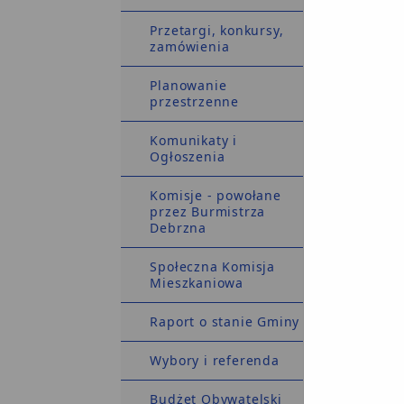
Przetargi, konkursy,
zamówienia
R
prz
Planowanie
spr
przestrzenne
dz
Komunikaty i
Ogłoszenia
nieog
Komisje - powołane
przez Burmistrza
Debrzna
Społeczna Komisja
Mieszkaniowa
nieog
Raport o stanie Gminy
Wybory i referenda
nieog
Budżet Obywatelski