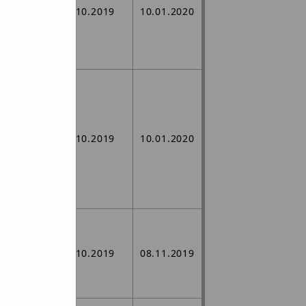
 98/11,
25.10.2019
10.01.2020
6 m2,
ch,
nych w
ego
/26,
/34,
25.10.2019
10.01.2020
cznej
owości
j,
j w
rem
03.10.2019
08.11.2019
 w