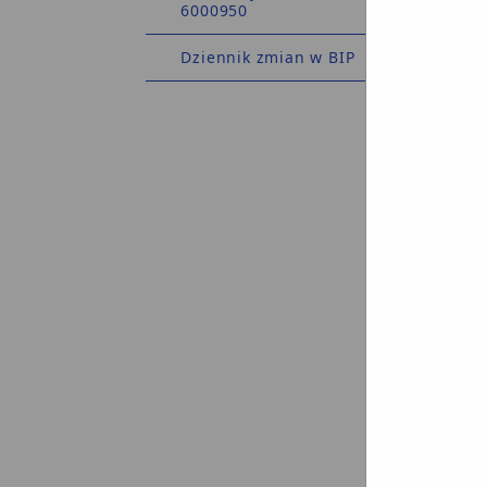
6000950
Dziennik zmian w BIP
nieog
ro
nieog