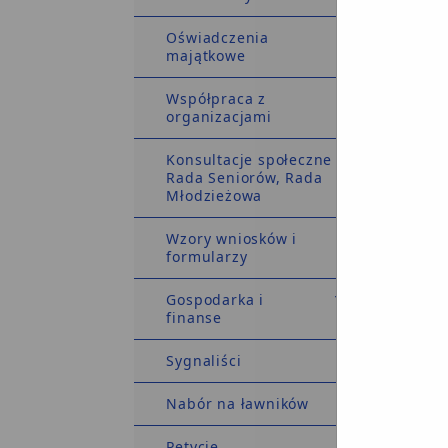
Oświadczenia
majątkowe
nieog
Współpraca z
organizacjami
Konsultacje społeczne
Rada Seniorów, Rada
Młodzieżowa
nieog
Wzory wniosków i
formularzy
Gospodarka i
finanse
nieog
Sygnaliści
Nabór na ławników
Petycje