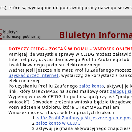
kies), które są wymagane do poprawnej pracy naszego serwi
Biuletyn Informa
Publicznej
DOTYCZY CEIDG – ZOSTAŃ W DOMU – WNIOSEK ONLIN
Urząd Miejski w De
Pamiętaj, że wszystkie sprawy w CEIDG możesz załatwić
Internet przy użyciu darmowego Profilu Zaufanego lub
kwalifikowanego podpisu elektronicznego.
Ważne! Jeśli jeszcze nie masz Profilu Zaufanego możes
uzyskać przez Internet
, wystarczy, że korzystasz z bank
NA GŁÓWNA
INSTRUKCJA
REDAKCJA
WWW
BIP.GO
elektronicznej.
Po uzyskaniu Profilu Zaufanego
załóż konto
, aktywuj je 
RACJA DOSTĘPNOŚCI CYFROWEJ
link, który OTRZYMASZ na adres mailowy oraz
zaloguj si
Wypełnij wniosek CEIDG-1 i podpisz go (przycisk "podpis
wniosek"). Dowodem złożenia wniosku będzie Urzędowe
Główna BIP Gminy
/
Przetargi Nieruchomości 2019
/
Poświadczenie Odbioru, które OTRZYMASZ mailem.
Wniosek możesz złożyć w kilku prostych krokach
Przetargi Nieruchomośc
1
załóż Profil Zaufany jeśli jeszcze go nie po
2
załóż konto w CEIDG
PRZETARGI - Nierucho
3 aktywuj je (maila aktywacyjnego znajdziesz