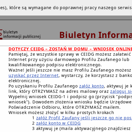
kies), które są wymagane do poprawnej pracy naszego serwi
Biuletyn Informa
Publicznej
DOTYCZY CEIDG – ZOSTAŃ W DOMU – WNIOSEK ONLIN
Urząd Miejski w De
Pamiętaj, że wszystkie sprawy w CEIDG możesz załatwić
Internet przy użyciu darmowego Profilu Zaufanego lub
kwalifikowanego podpisu elektronicznego.
Ważne! Jeśli jeszcze nie masz Profilu Zaufanego możes
uzyskać przez Internet
, wystarczy, że korzystasz z bank
NA GŁÓWNA
INSTRUKCJA
REDAKCJA
WWW
BIP.GO
elektronicznej.
Po uzyskaniu Profilu Zaufanego
załóż konto
, aktywuj je 
RACJA DOSTĘPNOŚCI CYFROWEJ
link, który OTRZYMASZ na adres mailowy oraz
zaloguj si
Wypełnij wniosek CEIDG-1 i podpisz go (przycisk "podpis
wniosek"). Dowodem złożenia wniosku będzie Urzędowe
Główna BIP Gminy
/
Przetargi
/
Przetargi - Usługi 2015
/
Prze
Poświadczenie Odbioru, które OTRZYMASZ mailem.
Wniosek możesz złożyć w kilku prostych krokach
PRZETARGI - USŁUG
1
załóż Profil Zaufany jeśli jeszcze go nie po
Ogłoszone w roku 2
2
załóż konto w CEIDG
3 aktywuj je (maila aktywacyjnego znajdziesz