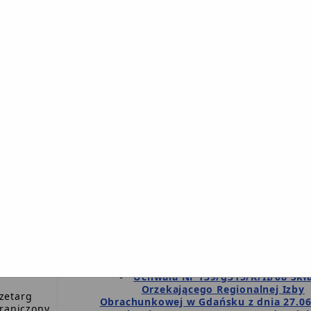
Zadanie nr 1: Remont dachu Szkoły w Uniec
Zadanie nr 2: Ocieplenie elewacji budynku sz
Specyfikacja istotnych warunk
zetarg
zamówienia.
raniczony
Oświadczenia art 24 i 22.
Oferta przetargowa zadanie nr 1 i
Wzór umowy.
Przedmiar robót zadanie nr 1 i 
Zawiadomienie o wyniku przetar
Burmistrz Miasta i Gminy w Debrznie ogła
przetarg nieograniczony powyżej 14.000,00 
udzielenie kredytu długoterminowego w wys
3.000.000,00 zł.
<
Specyfikacja istotnych warunk
zamówienia.
<
Oświadczenia art 24 i 22.
Oferta przetargowa.
Symulacja kosztów oraz harmono
spłat kredytu.
Wzór umowy.
Uchwała Nr 139/g315/K/II/08 Skł
Orzekającego Regionalnej Izby
zetarg
Obrachunkowej w Gdańsku z dnia 27.06
raniczony