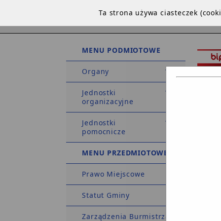
Ta strona używa ciasteczek (coo
MENU PODMIOTOWE
Organy
Jednostki
organizacyjne
Jednostki
STRO
pomocnicze
DEKLA
MENU PRZEDMIOTOWE
Prawo Miejscowe
Strona 
Statut Gminy
Zarządzenia Burmistrza