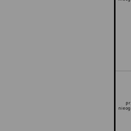
pr
nieog