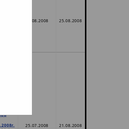
howie
koły.
ów
05.08.2008
25.08.2008
 2.
2
gu.
sza
EURO -
okości
ów
gram
adu
.2008r.
25.07.2008
21.08.2008