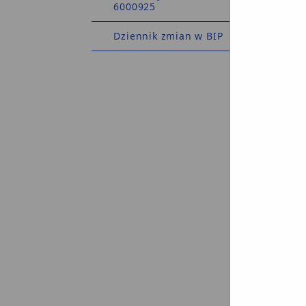
6000925
Dziennik zmian w BIP
pr
nieog