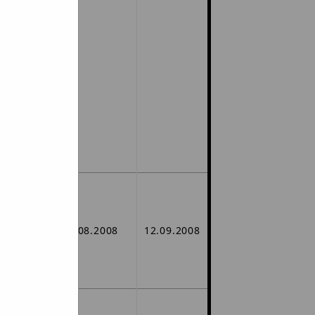
targu -
czące
gu.
rznie
000,00
ów
20.08.2008
12.09.2008
głasza
EURO -