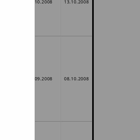
ów
03.10.2008
13.10.2008
gu.
asza
-Zakup
udynku
nku OSP
tu
iny w
29.09.2008
08.10.2008
ów
kiem.
kiem.
gu.
asza
EURO -
la