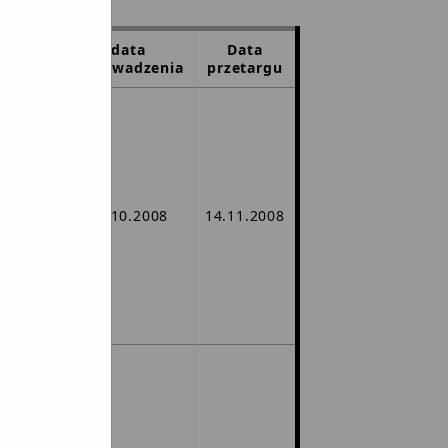
data
Data
wprowadzenia
przetargu
sza
ową
stek
ów
31.10.2008
14.11.2008
an do
 nr 1.
gu.
sza
RO -
ngu