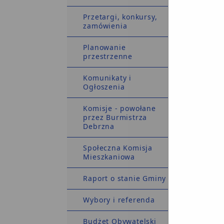
Przetargi, konkursy,
R
zamówienia
prz
Planowanie
przestrzenne
Komunikaty i
Ogłoszenia
pr
Komisje - powołane
nieog
przez Burmistrza
Debrzna
Społeczna Komisja
Mieszkaniowa
Raport o stanie Gminy
Wybory i referenda
Budżet Obywatelski
pr