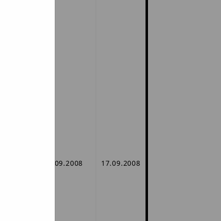
EURO -
okości
ów
22#
gram
05.09.2008
17.09.2008
 8#