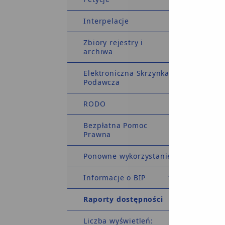
Interpelacje
pr
Zbiory rejestry i
nieog
archiwa
Elektroniczna Skrzynka
Podawcza
RODO
Bezpłatna Pomoc
Prawna
pr
Ponowne wykorzystanie
nieog
Informacje o BIP
Raporty dostępności
Liczba wyświetleń: