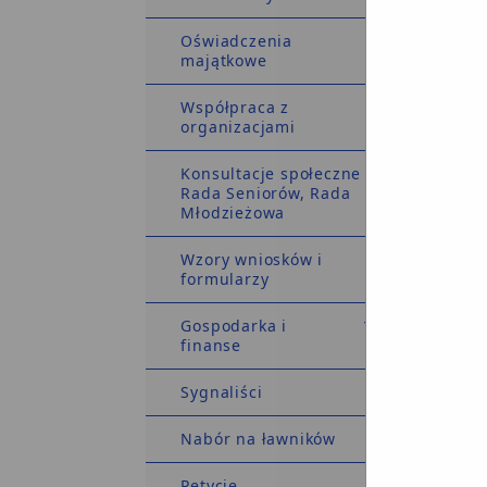
nieog
Oświadczenia
majątkowe
Współpraca z
organizacjami
Konsultacje społeczne
Rada Seniorów, Rada
Młodzieżowa
Wzory wniosków i
pr
formularzy
nieog
Gospodarka i
finanse
Sygnaliści
Nabór na ławników
Petycje