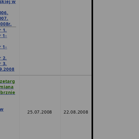
skiej w
006.
007.
008r.
 1.
 1-
 1-
 2.
 3.
9.2008
rzetarg
ymiana
brznie
ów
25.07.2008
22.08.2008