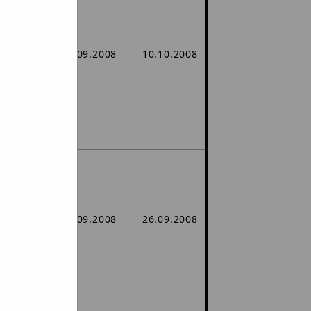
ów
24.09.2008
10.10.2008
gu.
głasza
EURO -
ów
15.09.2008
26.09.2008
gu.
sza