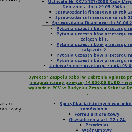
Uchwała Nr XXVI/127/2008 Rady Miej
Debrznie z dnia 29.05.2008 r.
Sprawozdania finansowe za rok 2
Sprawozdania finansowe za rok 2
Sprawozdania finansowe do 30.06.2
Pytania uczestników przetargu nr
Pytania uczestników przetargu nr
załączniki 1.
Pytania uczestników przetargu nr
załącznik 2.
Pytania uczestników przetargu nr
Pytania uczestników przetargu nr
Unieważnienie przetargu z dnia 03.0
Dyrektor Zespołu Szkół w Debrznie ogłasza p
nieograniczony powyżej 14.000,00 EURO - w
wykładzin PCV w Budynku Zespołu Szkół w De
.
zetarg
Specyfikacja istotnych warunk
raniczony
zamówienia.
Formularz ofertowy.
Oświadczenia art. 22 i 24.
Przedmiar.
Wzór umowy.