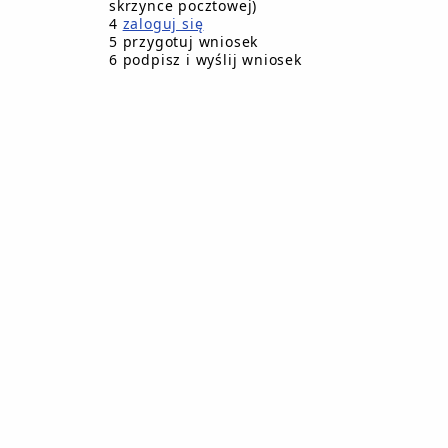
skrzynce pocztowej)
4
zaloguj się
5 przygotuj wniosek
odzaj
Przetarg:
6 podpisz i wyślij wniosek
etargu.
Burmistrz Miasta i Gminy w Debrznie ogła
przetarg nieograniczony na obsługę bank
budżetu gminy oraz samorządowych jedno
organizacyjnych.
Specyfikacja istotnych warunk
zetarg
zamówienia.
raniczony
Oświadczenia art. 22 i 24.
Formularz ofertowy .
Sprostowanie i wprowadzenie zmi
SIWZ .
Odpowiedź na skierowane zapytania
Zawiadomienie o wyniku przetar
Burmistrz Miasta i Gminy w Debrznie ogła
przetarg nieograniczony do 130.000,00 EU
Dostawa i montaż urządzeń do monitori
wizyjnego w Zespole Szkół w Debrznie
zetarg