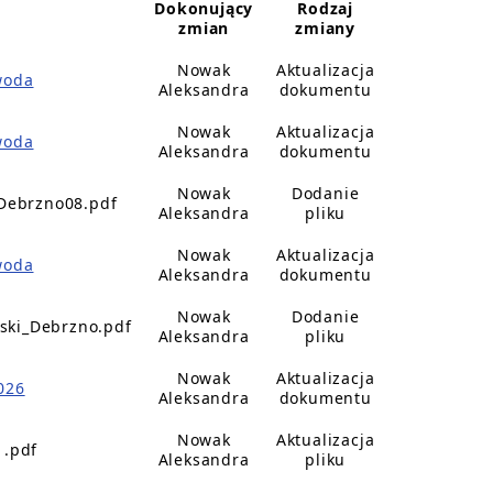
Dokonujący
Rodzaj
zmian
zmiany
Nowak
Aktualizacja
woda
Aleksandra
dokumentu
Nowak
Aktualizacja
woda
Aleksandra
dokumentu
Nowak
Dodanie
_Debrzno08.pdf
Aleksandra
pliku
Nowak
Aktualizacja
woda
Aleksandra
dokumentu
Nowak
Dodanie
jski_Debrzno.pdf
Aleksandra
pliku
Nowak
Aktualizacja
026
Aleksandra
dokumentu
Nowak
Aktualizacja
1.pdf
Aleksandra
pliku