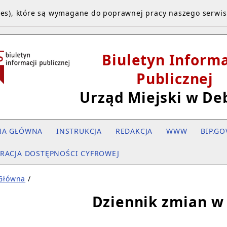
kies), które są wymagane do poprawnej pracy naszego serwi
Biuletyn Informa
Publicznej
Urząd Miejski w De
NA GŁÓWNA
INSTRUKCJA
REDAKCJA
WWW
BIP.GO
RACJA DOSTĘPNOŚCI CYFROWEJ
 Główna
/
Dziennik zmian w 