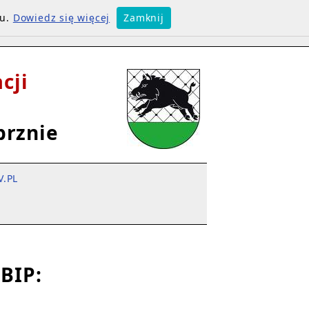
su.
Dowiedz się więcej
Zamknij
cji
brznie
V.PL
BIP: