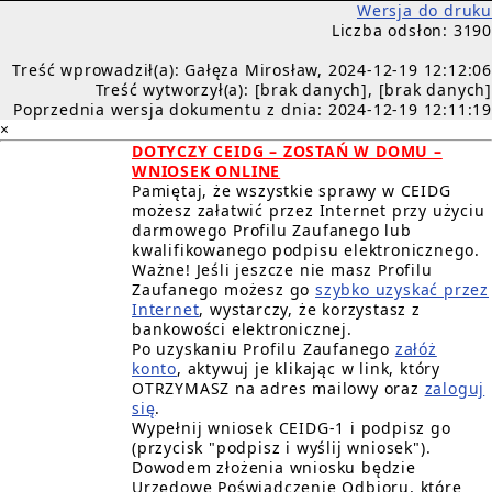
Wersja do druku
Liczba odsłon: 3190
Treść wprowadził(a): Gałęza Mirosław, 2024-12-19 12:12:06
Treść wytworzył(a): [brak danych], [brak danych]
Poprzednia wersja dokumentu z dnia: 2024-12-19 12:11:19
×
DOTYCZY CEIDG – ZOSTAŃ W DOMU –
WNIOSEK ONLINE
Pamiętaj, że wszystkie sprawy w CEIDG
możesz załatwić przez Internet przy użyciu
darmowego Profilu Zaufanego lub
kwalifikowanego podpisu elektronicznego.
Ważne! Jeśli jeszcze nie masz Profilu
Zaufanego możesz go
szybko uzyskać przez
Internet
, wystarczy, że korzystasz z
bankowości elektronicznej.
Po uzyskaniu Profilu Zaufanego
załóż
konto
, aktywuj je klikając w link, który
OTRZYMASZ na adres mailowy oraz
zaloguj
się
.
Wypełnij wniosek CEIDG-1 i podpisz go
(przycisk "podpisz i wyślij wniosek").
Dowodem złożenia wniosku będzie
Urzędowe Poświadczenie Odbioru, które