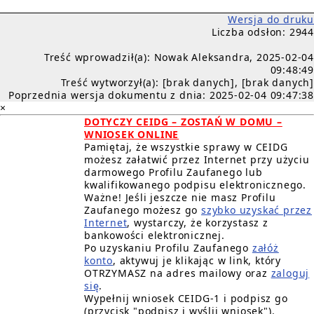
Wersja do druku
Liczba odsłon: 2944
Treść wprowadził(a): Nowak Aleksandra, 2025-02-04
09:48:49
Treść wytworzył(a): [brak danych], [brak danych]
Poprzednia wersja dokumentu z dnia: 2025-02-04 09:47:38
×
DOTYCZY CEIDG – ZOSTAŃ W DOMU –
WNIOSEK ONLINE
Pamiętaj, że wszystkie sprawy w CEIDG
możesz załatwić przez Internet przy użyciu
darmowego Profilu Zaufanego lub
kwalifikowanego podpisu elektronicznego.
Ważne! Jeśli jeszcze nie masz Profilu
Zaufanego możesz go
szybko uzyskać przez
Internet
, wystarczy, że korzystasz z
bankowości elektronicznej.
Po uzyskaniu Profilu Zaufanego
załóż
konto
, aktywuj je klikając w link, który
OTRZYMASZ na adres mailowy oraz
zaloguj
się
.
Wypełnij wniosek CEIDG-1 i podpisz go
(przycisk "podpisz i wyślij wniosek").