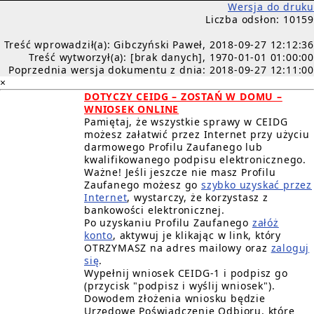
Wersja do druku
Liczba odsłon: 10159
Treść wprowadził(a): Gibczyński Paweł, 2018-09-27 12:12:36
Treść wytworzył(a): [brak danych], 1970-01-01 01:00:00
Poprzednia wersja dokumentu z dnia: 2018-09-27 12:11:00
×
DOTYCZY CEIDG – ZOSTAŃ W DOMU –
WNIOSEK ONLINE
Pamiętaj, że wszystkie sprawy w CEIDG
możesz załatwić przez Internet przy użyciu
darmowego Profilu Zaufanego lub
kwalifikowanego podpisu elektronicznego.
Ważne! Jeśli jeszcze nie masz Profilu
Zaufanego możesz go
szybko uzyskać przez
Internet
, wystarczy, że korzystasz z
bankowości elektronicznej.
Po uzyskaniu Profilu Zaufanego
załóż
konto
, aktywuj je klikając w link, który
OTRZYMASZ na adres mailowy oraz
zaloguj
się
.
Wypełnij wniosek CEIDG-1 i podpisz go
(przycisk "podpisz i wyślij wniosek").
Dowodem złożenia wniosku będzie
Urzędowe Poświadczenie Odbioru, które