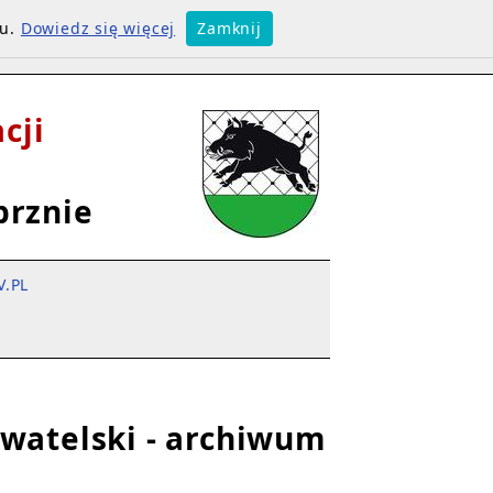
su.
Dowiedz się więcej
Zamknij
cji
brznie
V.PL
ywatelski - archiwum