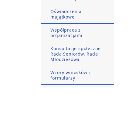
Oświadczenia
majątkowe
Współpraca z
organizacjami
Konsultacje społeczne
Rada Seniorów, Rada
Młodzieżowa
Wzory wniosków i
formularzy
Gospodarka i
finanse
Sygnaliści
Nabór na ławników
×
DOTYCZY CEIDG – ZOSTAŃ W DOMU – WNI
Petycje
Pamiętaj, że wszystkie sprawy w CEIDG moż