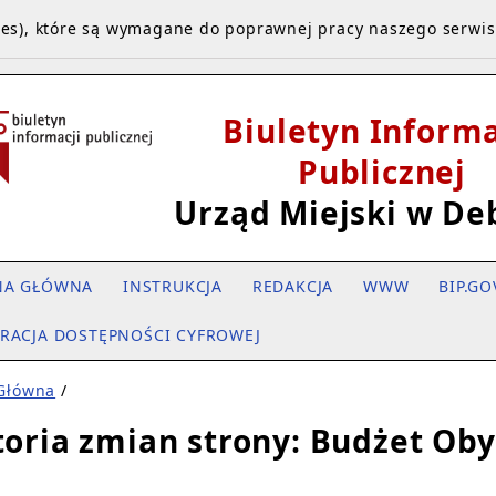
kies), które są wymagane do poprawnej pracy naszego serwi
Biuletyn Informa
Publicznej
Urząd Miejski w De
NA GŁÓWNA
INSTRUKCJA
REDAKCJA
WWW
BIP.GO
RACJA DOSTĘPNOŚCI CYFROWEJ
 Główna
/
toria zmian strony: Budżet Ob