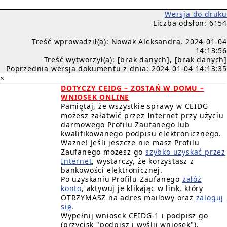
Wersja do druku
Liczba odsłon: 6154
Treść wprowadził(a): Nowak Aleksandra, 2024-01-04
14:13:56
Treść wytworzył(a): [brak danych], [brak danych]
Poprzednia wersja dokumentu z dnia: 2024-01-04 14:13:35
×
DOTYCZY CEIDG – ZOSTAŃ W DOMU –
WNIOSEK ONLINE
Pamiętaj, że wszystkie sprawy w CEIDG
możesz załatwić przez Internet przy użyciu
darmowego Profilu Zaufanego lub
kwalifikowanego podpisu elektronicznego.
Ważne! Jeśli jeszcze nie masz Profilu
Zaufanego możesz go
szybko uzyskać przez
Internet
, wystarczy, że korzystasz z
bankowości elektronicznej.
Po uzyskaniu Profilu Zaufanego
załóż
konto
, aktywuj je klikając w link, który
OTRZYMASZ na adres mailowy oraz
zaloguj
się
.
Wypełnij wniosek CEIDG-1 i podpisz go
(przycisk "podpisz i wyślij wniosek").