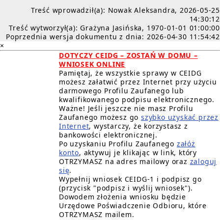
Treść wprowadził(a): Nowak Aleksandra, 2026-05-25
14:30:12
Treść wytworzył(a): Grażyna Jasińska, 1970-01-01 01:00:00
Poprzednia wersja dokumentu z dnia: 2026-04-30 11:54:42
×
DOTYCZY CEIDG – ZOSTAŃ W DOMU –
WNIOSEK ONLINE
Pamiętaj, że wszystkie sprawy w CEIDG
możesz załatwić przez Internet przy użyciu
darmowego Profilu Zaufanego lub
kwalifikowanego podpisu elektronicznego.
Ważne! Jeśli jeszcze nie masz Profilu
Zaufanego możesz go
szybko uzyskać przez
Internet
, wystarczy, że korzystasz z
bankowości elektronicznej.
Po uzyskaniu Profilu Zaufanego
załóż
konto
, aktywuj je klikając w link, który
OTRZYMASZ na adres mailowy oraz
zaloguj
się
.
Wypełnij wniosek CEIDG-1 i podpisz go
(przycisk "podpisz i wyślij wniosek").
Dowodem złożenia wniosku będzie
Urzędowe Poświadczenie Odbioru, które
OTRZYMASZ mailem.