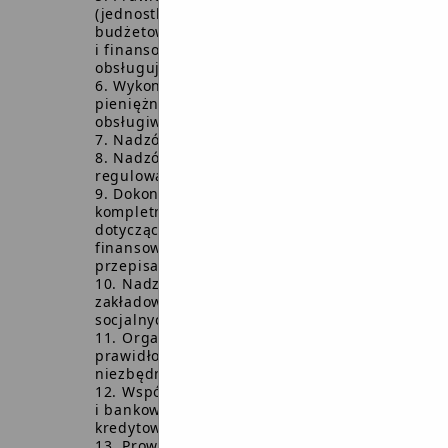
(jednostkowych i łącznych) sprawozdań
budżetowych
i finansowych Urzędu, jednostek
obsługujących i Gminy.
Wykonywanie dyspozycji środkami
pieniężnymi Gminy i jednostek
obsługiwanych,
Nadzór nad rozliczaniem dotacji.
Nadzór nad terminowym
regulowaniem zobowiązań.
Dokonywanie wstępnej kontroli
kompletności i rzetelności dokumentów
dotyczących operacji gospodarczych i
finansowych, zgodnie z obowiązującymi
przepisami.
Nadzór i ewidencja księgowa
zakładowego funduszu świadczeń
socjalnych.
Organizowanie i kontrolowanie
prawidłowego obiegu dokumentacji
niezbędnej dla rachunkowości.
Współpraca z organami finansowymi
i bankowymi (sporządzanie wniosków
kredytowych, wniosków o pożyczki).
Prowadzenie ewidencji księgowej