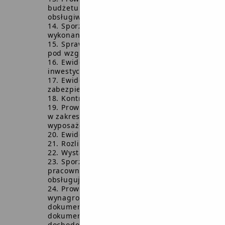
budżetu gminy, urzędu i jednostek
obsługiwanych.
Sporządzanie sprawozdań z
wykonania budżetu.
Sprawdzanie dowodów księgowych
pod względem formalno- rachunkowym.
Ewidencja poszczególnych zadań
inwestycyjnych (wydatki).
Ewidencja wpłat i zwrotów wadiów i
zabezpieczeń.
Kontrola realizacji opłat targowych.
Prowadzenie ewidencji analitycznej
w zakresie środków trwałych i
wyposażenia.
Ewidencja umów i porozumień.
Rozliczanie inwentaryzacji.
Wystawianie faktur VAT.
Sporządzanie list płac dla
pracowników Urzędu i jednostek
obsługujących.
Prowadzenie ewidencji dotyczącej
wynagrodzeń: karty wynagrodzeń,
dokumentacji dotyczącej składek ZUS,
dokumentacji dotyczącej podatku
dochodowego od osób fizycznych.