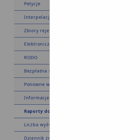
Petycje
Interpelacje
Zbiory rejestry i archiwa
Elektroniczna Skrzynka Podawcza
RODO
Bezpłatna Pomoc Prawna
Ponowne wykorzystanie
Informacje o BIP
Raporty dostępności
Liczba wyświetleń: 6003493
Dziennik zmian w BIP