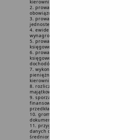
kierownikom jednostek obsługiwanych,
prowadzenie rachunkowości zgodnie z
obowiązującymi przepisami prawa,
prowadzenie obsługi płacowej
jednostek obsługiwanych,
ewidencjonowanie danych o
wynagrodzeniach,
prowadzenie obsługi finansowo-
księgowej funduszu socjalnego,
prowadzenie obsługi finansowo-
księgowej wydzielonych rachunków
dochodów,
wykonywanie dyspozycji środkami
pieniężnymi zleconych przez
kierowników jednostek obsługiwanych,
rozliczanie inwentaryzacji składników
majątkowych jednostek obsługiwanych,
sporządzanie sprawozdań
finansowych i budżetowych oraz
przedkładanie odpowiednim organom,
gromadzenie i przechowywanie
dokumentacji finansowo-księgowej,
przygotowywanie i opracowywanie
danych do sprawozdania o
średniorocznym wynagrodzeniu