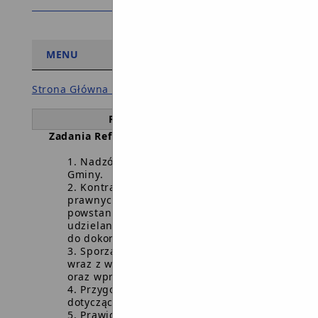
MENU
Strona Główna BIP Gminy
/
Referat Finansowy
/
Referat Finansowy
Zadania Referatu Finansowego
Nadzór i kontrola realizacji budżetu
Gminy.
Kontrasygnowanie czynności
prawnych mogących spowodować
powstanie zobowiązań pieniężnych i
udzielanie upoważnień innym osobom
do dokonywania kontrasygnaty.
Sporządzanie projektu budżetu Gminy
wraz z wieloletnią prognozą finansową
oraz wprowadzanie zmian.
Przygotowanie Uchwał lub Zarządzeń
dotyczących spraw finansowych Gminy.
Prawidłowe i terminowe sporządzanie