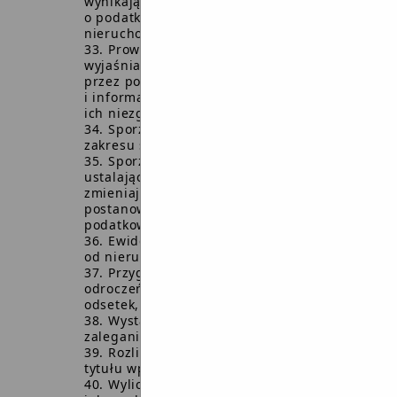
wynikających z ustaw
o podatku rolnym, leśnym i od
nieruchomości.
Prowadzenie postępowań
wyjaśniających w zakresie składanych
przez podatników deklaracji
i informacji w przypadku stwierdzenia
ich niezgodności ze stanem faktycznym.
Sporządzanie decyzji i postanowień z
zakresu spraw podatkowych.
Sporządzanie decyzji i postanowień
ustalających wysokość podatków, decyzji
zmieniających oraz pozostałych decyzji i
postanowień z zakresu spraw
podatkowych.
Ewidencja podatków i opłat – podatek
od nieruchomości, rolny i leśny.
Przygotowywanie decyzji dotyczących
odroczeń terminu płatności, umorzenia
odsetek, rozkładania należności na raty.
Wystawianie zaświadczeń o nie
zaleganiu w podatkach i opłatach.
Rozliczanie sołtysów i inkasentów z
tytułu wpłat podatków.
Wyliczanie kwoty wynagrodzenia za