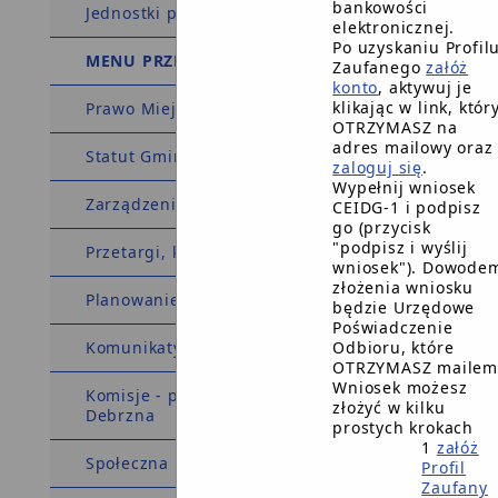
bankowości
Jednostki pomocnicze
elektronicznej.
Po uzyskaniu Profil
MENU PRZEDMIOTOWE
Zaufanego
załóż
konto
, aktywuj je
klikając w link, któr
Prawo Miejscowe
OTRZYMASZ na
adres mailowy oraz
Statut Gminy
zaloguj się
.
Wypełnij wniosek
Zarządzenia Burmistrza
CEIDG-1 i podpisz
go (przycisk
"podpisz i wyślij
Przetargi, konkursy, zamówienia
wniosek"). Dowode
złożenia wniosku
Planowanie przestrzenne
będzie Urzędowe
Poświadczenie
Komunikaty i Ogłoszenia
Odbioru, które
OTRZYMASZ mailem
Wniosek możesz
Komisje - powołane przez Burmistrza
złożyć w kilku
Debrzna
prostych krokach
1
załóż
Społeczna Komisja Mieszkaniowa
Profil
Zaufany