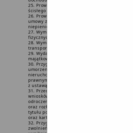
Prowadzenie ewidencji druków
ścisłego zarachowania.
Prowadzenie ewidencji zabezpieczeń
umowy złożonych w formie
niepienię
Wymiar podatków i opłat od osób
fizycznych i prawnych.
Wymiar podatku od środków
transportowych
Wydawanie zaświadczeń o stanie
majątkowym.
Przygotowywanie decyzji w sprawie
umorzenia podatku rolnego, leśnego i od
nieruchomości osobom fizycznym,
prawnym oraz przedsiębiorcom zgodnie
z ustawą o pomocy publicznej.
Przedkładanie Burmistrzowi
wniosków w sprawie umorzenia,
odroczenia terminu płatności
oraz rozłożenia na raty należności z
tytułu podatku od spadków i darowizn
oraz karty podatkowej.
Przygotowywanie decyzji w sprawach
zwolnień i ulg podatkowych