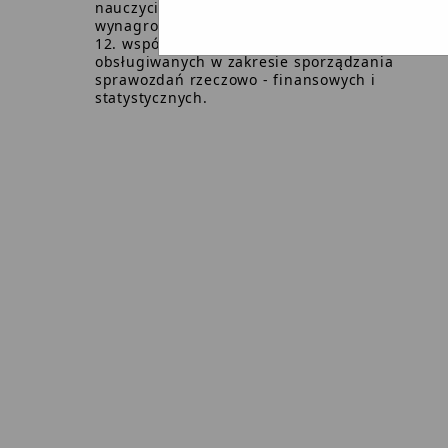
nauczycieli w zakresie wypłaconych kwot
wynagrodzeń,
współpraca z kierownikami jednostek
obsługiwanych w zakresie sporządzania
sprawozdań rzeczowo - finansowych i
statystycznych.