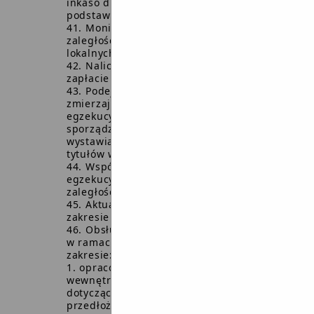
inkaso dla sołtysów i inkasentów na
podstawie uchwały o inkasie.
Monitorowanie oraz egzekucja
zaległości w opłatach i podatkach
lokalnych.
Naliczanie odsetek za zwłokę w
zapłacie podatku.
Podejmowanie czynności
zmierzających do zastosowania środków
egzekucyjnych: wystawianie i
sporządzanie ewidencji upomnień,
wystawianie i sporządzenie ewidencji
tytułów wykonawczych.
Współpraca z organami
egzekucyjnymi w zakresie ściągania
zaległości podatkowych.
Aktualizacja aktów wewnętrznych w
zakresie prowadzonych spraw.
Obsługa jednostek organizacyjnych
w ramach Centrum Usług Wspólnych w
zakresie:
opracowanie projektów uregulowań
wewnętrznych jednostek obsługiwanych
dotyczących rachunkowości oraz
przedłożenie do zatwierdzenia