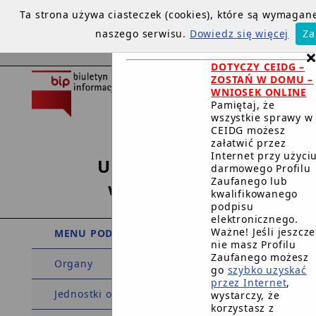
Ta strona używa ciasteczek (cookies), które są wymaga
naszego serwisu.
Dowiedz się więcej
Za
DOTYCZY CEIDG –
ZOSTAŃ W DOMU –
WNIOSEK ONLINE
Pamiętaj, że
wszystkie sprawy w
CEIDG możesz
załatwić przez
Internet przy użyci
Urząd Miejski
darmowego Profilu
Zaufanego lub
w Debrznie
kwalifikowanego
podpisu
elektronicznego.
Ważne! Jeśli jeszcze
MENU PODMIOTOWE
nie masz Profilu
Zaufanego możesz
Organy
go
szybko uzyskać
przez Internet
,
Jednostki organizacyjne
wystarczy, że
korzystasz z