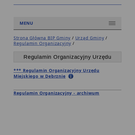
nie
posiadasz
2
załóż
MENU
konto
w
CEIDG
Strona Główna BIP Gminy
/
Urząd Gminy
/
3
Regulamin Organizacyjny
/
aktywuj
je
Regulamin Organizacyjny Urzędu
(maila
aktywacyjnego
znajdziesz
*** Regulamin Organizacyjny Urzędu
w
Miejskiego w Debrznie
swojej
skrzynce
pocztowej)
Regulamin Organizacyjny - archiwum
4
zaloguj
się
5
przygotuj
wniosek
6
podpisz