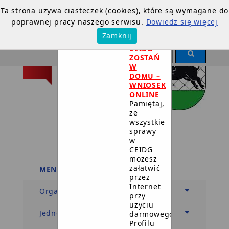
Ta strona używa ciasteczek (cookies), które są wymagane do
poprawnej pracy naszego serwisu.
Dowiedz się więcej
×
Zamknij
DOTYCZY
CEIDG –
ZOSTAŃ
W
DOMU –
WNIOSEK
ONLINE
Pamiętaj,
że
Urząd Miejski
wszystkie
sprawy
w Debrznie
w
CEIDG
możesz
załatwić
MENU PODMIOTOWE
przez
Internet
Organy
przy
użyciu
Jednostki organizacyjne
darmowego
Profilu