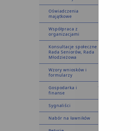
s
U
Oświadczenia
f
majątkowe
Współpraca z
n
organizacjami
c
Konsultacje społeczne
T
Rada Seniorów, Rada
I
Młodzieżowa
I
I
I
Wzory wniosków i
formularzy
Gospodarka i
O
finanse
p
M
p
Sygnaliści
o
Nabór na ławników
P
n
Petycje