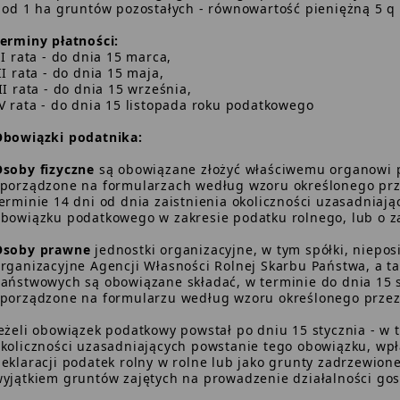
 od 1 ha gruntów pozostałych - równowartość pieniężną 5 q 
erminy płatności:
 rata - do dnia 15 marca,
I rata - do dnia 15 maja,
II rata - do dnia 15 września,
V rata - do dnia 15 listopada roku podatkowego
Obowiązki podatnika:
soby fizyczne
są obowiązane złożyć właściwemu organowi 
porządzone na formularzach według wzoru określonego prz
erminie 14 dni od dnia zaistnienia okoliczności uzasadniaj
bowiązku podatkowego w zakresie podatku rolnego, lub o z
Osoby prawne
jednostki organizacyjne, w tym spółki, niepos
rganizacyjne Agencji Własności Rolnej Skarbu Państwa, a t
aństwowych są obowiązane składać, w terminie do dnia 15 st
porządzone na formularzu według wzoru określonego przez
eżeli obowiązek podatkowy powstał po dniu 15 stycznia - w t
koliczności uzasadniających powstanie tego obowiązku, wp
eklaracji podatek rolny w rolne lub jako grunty zadrzewione
yjątkiem gruntów zajętych na prowadzenie działalności gos