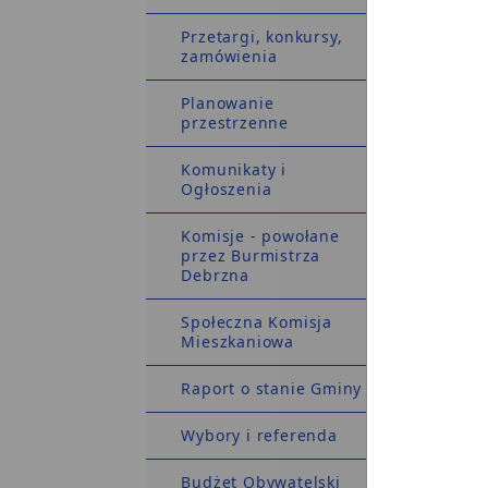
Przetargi, konkursy,
zamówienia
G
Planowanie
W
przestrzenne
Komunikaty i
Ogłoszenia
Komisje - powołane
przez Burmistrza
Debrzna
Społeczna Komisja
Mieszkaniowa
Raport o stanie Gminy
Wybory i referenda
U
D
Budżet Obywatelski
U