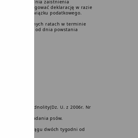
nie 14 dni od dnia zaistnienia
powiednio skorygować deklarację w razie
wygaśnięcie obowiązku podatkowego.
a w dwóch równych ratach w terminie
terminie 14 dni od dnia powstania
nych - tekst jednolity(Dz. U. z 2006r. Nr
 opłty od posiadania psów.
31 maja lub w ciągu dwóch tygodni od