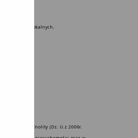
oga.
 innych opłat lokalnych.
ężne
datkowych
transportowych
ia psów
owych
ych - tekst jednolity (Dz. U.z 2006r.
wek podatku od nieruchomości oraz w