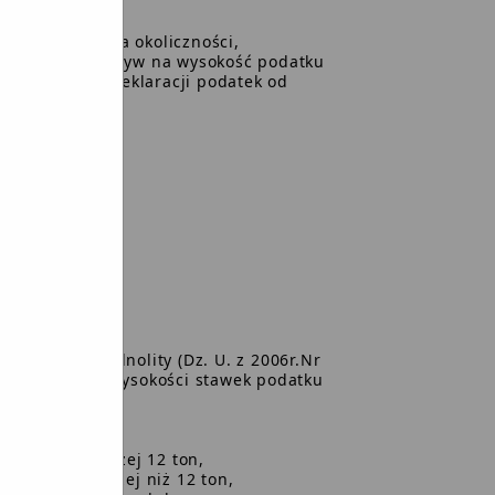
nia zaistnienia okoliczności,
an mających wpływ na wysokość podatku
ć obliczony w deklaracji podatek od
 miesiąca.
ych - tekst jednolity (Dz. U. z 2006r.Nr
nie w sprawie wysokości stawek podatku
dlegają:
,5 tony i poniżej 12 ton,
niej lub wyższej niż 12 ton,