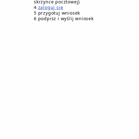
skrzynce pocztowej)
Insp.ds. wymiaru podatków i opłat lokalnych
Elżbieta Trw
4
zaloguj się
pokój nr 23 I-sze piętro
5 przygotuj wniosek
tel. 059 83 35 366 wew.31
6 podpisz i wyślij wniosek
łówne sprawy z zakresu opodatkowania nieruchomości oraz
ydawanie decyzji w sprawie :
wymiaru podatku od nieruchomości
wymiaru podatku rolnego
wymiaru podatku leśnego
nakazów płatniczych na łączne zobowiązanie pieni
zmiany decyzji ustalających wymiar należności po
określających zobowiązanie w podatku od środków 
określających zobowiązanie w podatku od posiadan
umorzenia zaległości zobowiązań podatkowych
odroczenia terminów płatności zobowiązań podatk
rozłożenia na raty zapłatę należności podatkowych
Podatek od nieruchomości
Podstawa prawna
stawa z dnia 12 stycznia 1991r. o podatkach i opłatach lokaln
z.U.Nr 121,poz.844 ze zmianami)
chwała Rady Miejskiej w Debrznie w sprawie wysokości sta