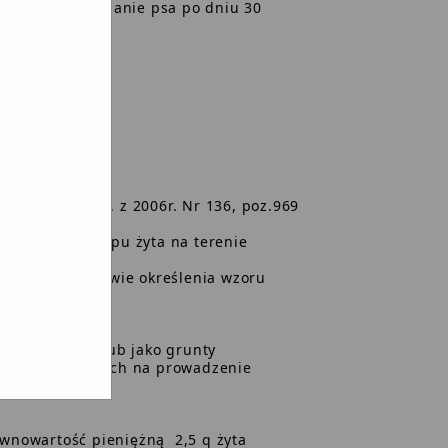
 weszła w posiadanie psa po dniu 30
tkowego.
ednolity (Dz. U. z 2006r. Nr 136, poz.969
edniej ceny skupu żyta na terenie
1.2005r. w sprawie określenia wzoru
atek lesny.
 użytki rolne lub jako grunty
m gruntów zajętych na prowadzenie
ównowartość pieniężną 2,5 q żyta