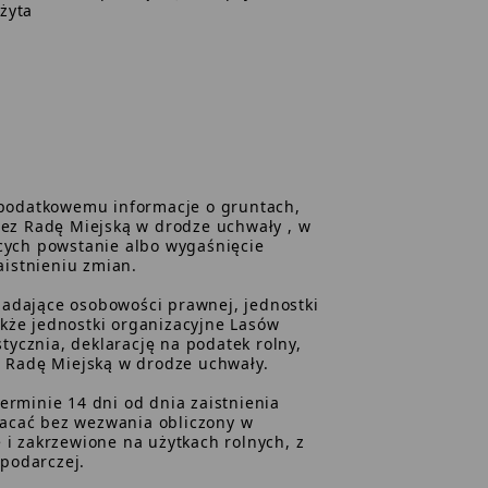
żyta
podatkowemu informacje o gruntach,
ez Radę Miejską w drodze uchwały , w
ących powstanie albo wygaśnięcie
aistnieniu zmian.
iadające osobowości prawnej, jednostki
akże jednostki organizacyjne Lasów
ycznia, deklarację na podatek rolny,
 Radę Miejską w drodze uchwały.
erminie 14 dni od dnia zaistnienia
łacać bez wezwania obliczony w
 i zakrzewione na użytkach rolnych, z
podarczej.