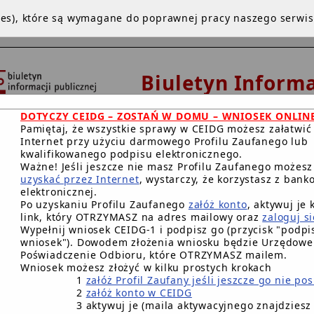
kies), które są wymagane do poprawnej pracy naszego serwi
Biuletyn Informa
Publicznej
DOTYCZY CEIDG – ZOSTAŃ W DOMU – WNIOSEK ONLIN
Urząd Miejski w De
Pamiętaj, że wszystkie sprawy w CEIDG możesz załatwić
Internet przy użyciu darmowego Profilu Zaufanego lub
kwalifikowanego podpisu elektronicznego.
Ważne! Jeśli jeszcze nie masz Profilu Zaufanego możes
uzyskać przez Internet
, wystarczy, że korzystasz z bank
NA GŁÓWNA
INSTRUKCJA
REDAKCJA
WWW
BIP.GO
elektronicznej.
Po uzyskaniu Profilu Zaufanego
załóż konto
, aktywuj je 
RACJA DOSTĘPNOŚCI CYFROWEJ
link, który OTRZYMASZ na adres mailowy oraz
zaloguj si
Wypełnij wniosek CEIDG-1 i podpisz go (przycisk "podpis
wniosek"). Dowodem złożenia wniosku będzie Urzędowe
Główna BIP Gminy
/
Telefony , dane kontaktowe w Urzędzie
Poświadczenie Odbioru, które OTRZYMASZ mailem.
Wniosek możesz złożyć w kilku prostych krokach
Wymiar podatków i opła
1
załóż Profil Zaufany jeśli jeszcze go nie po
2
załóż konto w CEIDG
prowadząca:
3 aktywuj je (maila aktywacyjnego znajdziesz