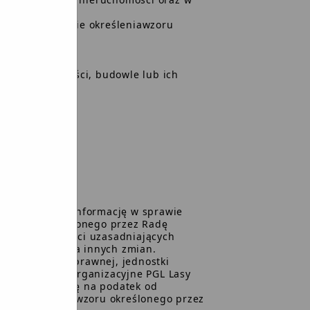
.2005r. w sprawie określeniawzoru
atek leśny.
ki lub ich części, budowle lub ich
podatkowemu informację w sprawie
g wzoru określonego przez Radę
enia okoliczności uzasadniających
nia zaistnienia innych zmian.
ące osobowości prawnej, jednostki
kże jednostki organizacyjne PGL Lasy
znia deklarację na podatek od
ularzu według wzoru określonego przez