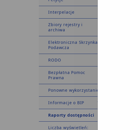
R
J
Interpelacje
o
w
Zbiory rejestry i
n
archiwa
M
Elektroniczna Skrzynka
s
Podawcza
RODO
l
Bezpłatna Pomoc
Prawna
Ponowne wykorzystanie
U
1
Informacje o BIP
o
Raporty dostępności
1
2
Liczba wyświetleń: