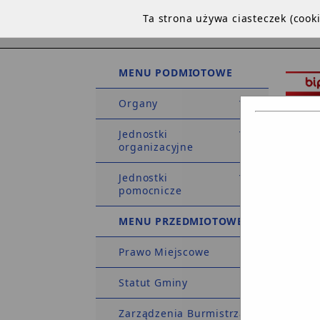
Ta strona używa ciasteczek (coo
MENU PODMIOTOWE
Organy
Jednostki
organizacyjne
Jednostki
STRO
pomocnicze
DEKLA
MENU PRZEDMIOTOWE
Prawo Miejscowe
Strona 
Statut Gminy
Osoba 
Zarządzenia Burmistrza