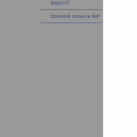
3
6002177
d
4
Dziennik zmian w BIP
d
5
o
p
6
r
p
7
O
o
J
k
T
P
o
s
F
z