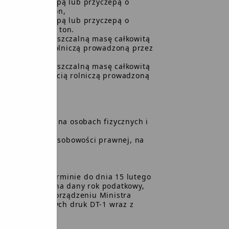
łącznie z naczepą lub przyczepą o
i poniżej 12 ton,
łącznie z naczepą lub przyczepą o
wyższej niż 12 ton.
 posiadają dopuszczalną masę całkowitą
 działalnością rolniczą prowadzoną przez
 posiadają dopuszczalną masę całkowitą
ie z działalnością rolniczą prowadzoną
rtowych ciąży na osobach fizycznych i
rtowych.
 nieposiadające osobowości prawnej, na
ane złożyć w terminie do dnia 15 lutego
ansportowych na dany rok podatkowy,
ślonego w rozporządzeniu Ministra
ów transportowych druk DT-1 wraz z
DT-1/A.