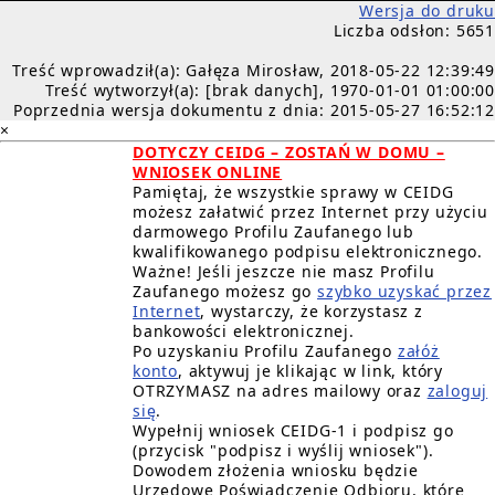
Wersja do druku
Liczba odsłon: 5651
Treść wprowadził(a): Gałęza Mirosław, 2018-05-22 12:39:49
Treść wytworzył(a): [brak danych], 1970-01-01 01:00:00
Poprzednia wersja dokumentu z dnia: 2015-05-27 16:52:12
×
DOTYCZY CEIDG – ZOSTAŃ W DOMU –
WNIOSEK ONLINE
Pamiętaj, że wszystkie sprawy w CEIDG
możesz załatwić przez Internet przy użyciu
darmowego Profilu Zaufanego lub
kwalifikowanego podpisu elektronicznego.
Ważne! Jeśli jeszcze nie masz Profilu
Zaufanego możesz go
szybko uzyskać przez
Internet
, wystarczy, że korzystasz z
bankowości elektronicznej.
Po uzyskaniu Profilu Zaufanego
załóż
konto
, aktywuj je klikając w link, który
OTRZYMASZ na adres mailowy oraz
zaloguj
się
.
Wypełnij wniosek CEIDG-1 i podpisz go
(przycisk "podpisz i wyślij wniosek").
Dowodem złożenia wniosku będzie
Urzędowe Poświadczenie Odbioru, które