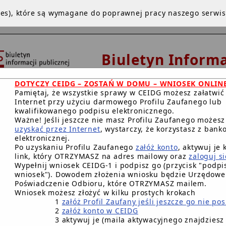
kies), które są wymagane do poprawnej pracy naszego serwi
Biuletyn Informa
Publicznej
DOTYCZY CEIDG – ZOSTAŃ W DOMU – WNIOSEK ONLIN
Urząd Miejski w De
Pamiętaj, że wszystkie sprawy w CEIDG możesz załatwić
Internet przy użyciu darmowego Profilu Zaufanego lub
kwalifikowanego podpisu elektronicznego.
Ważne! Jeśli jeszcze nie masz Profilu Zaufanego możes
uzyskać przez Internet
, wystarczy, że korzystasz z bank
NA GŁÓWNA
INSTRUKCJA
REDAKCJA
WWW
BIP.GO
elektronicznej.
Po uzyskaniu Profilu Zaufanego
załóż konto
, aktywuj je 
RACJA DOSTĘPNOŚCI CYFROWEJ
link, który OTRZYMASZ na adres mailowy oraz
zaloguj si
Wypełnij wniosek CEIDG-1 i podpisz go (przycisk "podpis
wniosek"). Dowodem złożenia wniosku będzie Urzędowe
Główna BIP Gminy
/
Telefony , dane kontaktowe w Urzędzie
Poświadczenie Odbioru, które OTRZYMASZ mailem.
Wniosek możesz złożyć w kilku prostych krokach
Referat Urzędu Stanu Cywilnego w
1
załóż Profil Zaufany jeśli jeszcze go nie po
2
załóż konto w CEIDG
Urząd Stanu Cywilnego
3 aktywuj je (maila aktywacyjnego znajdziesz
prowadząca: