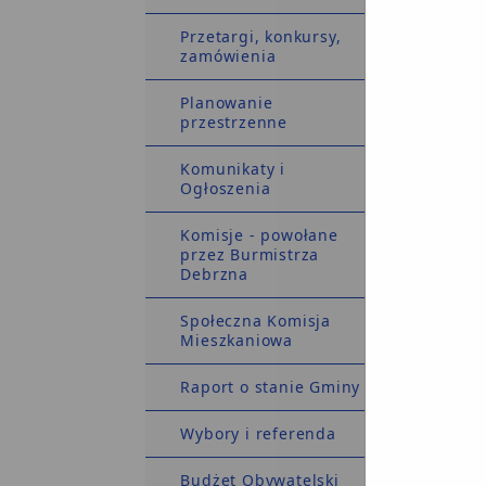
Przetargi, konkursy,
zamówienia
Planowanie
przestrzenne
O
B
Komunikaty i
Ogłoszenia
Komisje - powołane
przez Burmistrza
Debrzna
Społeczna Komisja
Mieszkaniowa
Raport o stanie Gminy
Wybory i referenda
Budżet Obywatelski