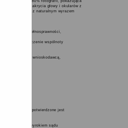
rz zajmowała 70-80% fotografii, pokazująca
frontalnej
, bez nakrycia głowy i okularów z
łoniętymi włosami z naturalnym wyrazem
rzeczenie o niepełnosprawności,
ne przez zaświadczenie wspólnoty
lub kuratorem nad wnioskodawcą,
 wglądu )
h,
 dni,
ezwłasnowolnienie potwierdzone jest
ało potwierdzone wyrokiem sądu