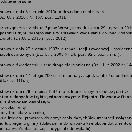
odstawa prawna
stawa z dnia 6 sierpnia 2010r. o dowodach osobistych
Dz. U. z 2010r. Nr 167, poz. 1131),
ozporządzenie Ministra Spraw Wewnętrznych z dnia 29 stycznia 201
posobu i trybu postępowania w sprawach wydawania dowodów osobist
 zwrotu (Dz.U. z 2015 r. poz. 2012),
stawa z dnia 27 sierpnia 1997r. o rehabilitacji zawodowej i społeczn
iepełnosprawnych (Dz. U. z 2008 Nr 14, poz. 92 z późn. zm. ),
stawa o świadczeniu usług drogą elektroniczną (Dz. U. z 2002 nr 144
stawa z dnia 17 lutego 2005 r. o informatyzacji działalności podmio
014r. Nr 1114 ),
stawa z dnia 29 sierpnia 1997 r. o ochronie danych osobowych (Dz.U.z
nienie danych w trybie jednostkowym z Rejestru Dowodów Osobi
ej z dowodem osobistym
e dokumenty
iony formularz wniosku,
nie interesu prawnego do pozyskania danych/dokumentacji związan
iu tut. organu gminy (dołączenie do wniosku kserokopii dokumentó
iu danych/dokumentacji - oryginały do wglądu),