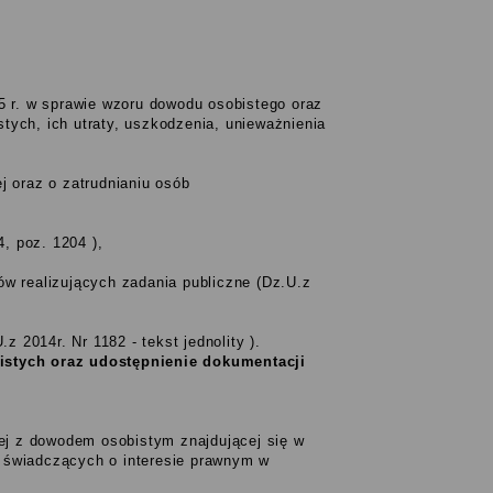
5 r. w sprawie wzoru dowodu osobistego oraz
ych, ich utraty, uszkodzenia, unieważnienia
ej oraz o zatrudnianiu osób
, poz. 1204 ),
tów realizujących zadania publiczne (Dz.U.z
 2014r. Nr 1182 - tekst jednolity ).
stych oraz udostępnienie dokumentacji
ej z dowodem osobistym znajdującej się w
w świadczących o interesie prawnym w