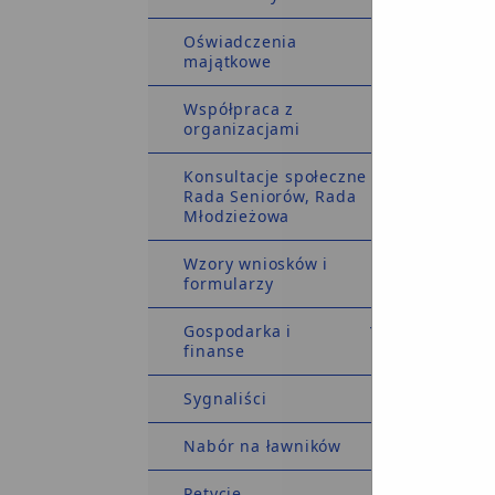
Oświadczenia
majątkowe
Współpraca z
organizacjami
Konsultacje społeczne
Wymaga
Rada Seniorów, Rada
Wniosek 
Młodzieżowa
Wzory wniosków i
w
formularzy
p
UWAGA 
Gospodarka i
osobiste
finanse
gminy, k
tego wni
Sygnaliści
ZAŁACZ
1
Nabór na ławników
f
w
Petycje