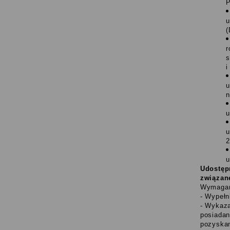
P
u
(
r
s
i
u
n
u
u
2
u
Udostęp
związan
Wymagan
- Wypełn
- Wykaza
posiadan
pozyskan