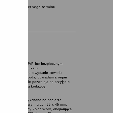
upływem miesięcznego terminu
anie gminy
ilem zaufanym, ePUAP lub bezpiecznym
fikowanego certyfikatu
rganu gminy wniosku o wydanie dowodu
ę pokonać przeszkodą, powiadamia organ
e okoliczności nie pozwalają na przyjęcie
azanym przez wnioskodawcę.
eniem wniosku, wykonana na papierze
rek,
kolorowa
, o wymiarach 35 x 45 mm,
rowująca naturalny kolor skóry, obejmująca