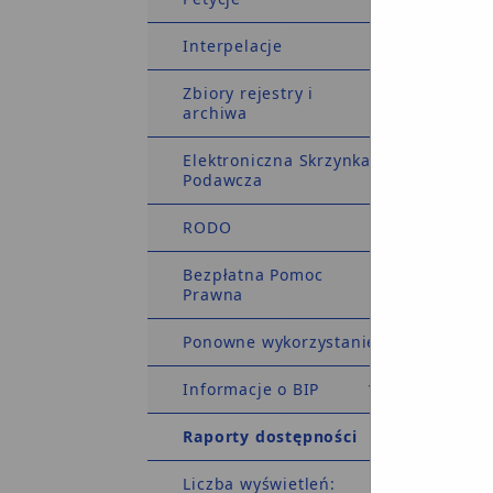
w
w
c
Interpelacje
t
DOPUSZ
Zbiory rejestry i
archiwa
w
Elektroniczna Skrzynka
w
Podawcza
w
d
RODO
d
Bezpłatna Pomoc
Termin i
Prawna
WNIOSE
Ponowne wykorzystanie
o
o
Informacje o BIP
r
Raporty dostępności
p
Liczba wyświetleń:
k