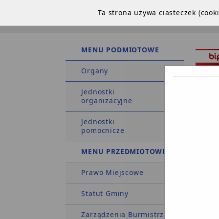
Ta strona używa ciasteczek (coo
MENU PODMIOTOWE
Organy
Jednostki
organizacyjne
Jednostki
STRO
pomocnicze
DEKLA
MENU PRZEDMIOTOWE
Prawo Miejscowe
Strona 
Statut Gminy
Zarządzenia Burmistrza
Osoba 