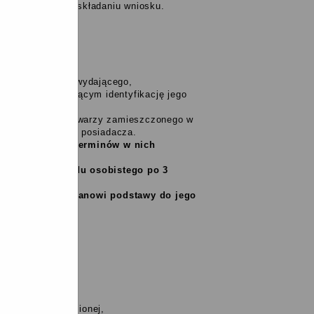
być obecna przy składaniu wniosku.
go,
ny nazwy organu wydającego,
lub uniemożliwiającym identyfikację jego
ku do wizerunku twarzy zamieszczonego w
dentyfikację jego posiadacza.
ość do upływu terminów w nich
ażnieniem dowodu osobistego po 3
A 2015r. nie stanowi podstawy do jego
sek.
e ubezwłasnowolnionej,