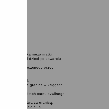
.`
 0091 2000 0010
żeński.
 dziecku nazwiska męża matki.
z męża, żonę i dzieci po zawarciu
o do nazwiska noszonego przed
lonych przez sąd.
porządzonych za granicą w księgach
 pisarskich w aktach stanu cywilnego.
ywilnego.
warcia małżeństwa za granicą.
czających zawarcie ślubu