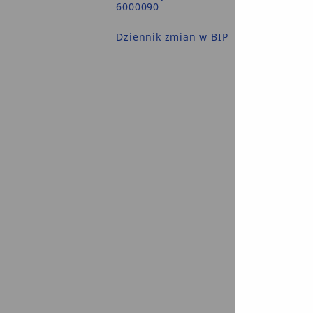
6000090
Osoba po
WNIOSE
Dziennik zmian w BIP
c
n
-
-
p
-
d
Wszystk
określo
UWAGA:
miesiąc
Zmiana 
wymiany
ODBIÓR
Dowód Os
Dowód od
w
r