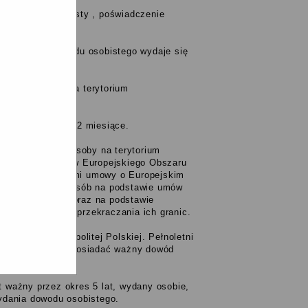
wydał dowód osobisty , poświadczenie
 uszkodzeniu dowodu osobistego wydaje się
przebywające poza terytorium
lub telefaksu,
dłużej niż przez 2 miesiące.
elstwo polskie osoby na terytorium
ropejskiej, państw Europejskiego Obszaru
e będących stronami umowy o Europejskim
body przepływu osób na podstawie umów
i członkowskimi oraz na podstawie
ystarczający do przekraczania ich granic.
owi Rzeczypospolitej Polskiej. Pełnoletni
 jest obowiązany posiadać ważny dowód
t ważny przez okres 5 lat, wydany osobie,
wydania dowodu osobistego.