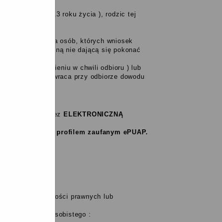
osoba powyżej 13 roku życia ), rodzic tej
nania odbioru dla osób, których wniosek
nosprawność lub inną nie dającą się pokonać
dlega unieważnieniu w chwili odbioru ) lub
 polskie (który zwraca przy odbiorze dowodu
anie gminy poprzez
ELEKTRONICZNĄ
is potwierdzony profilem zaufanym ePUAP.
ktroniczną:
zdolności do czynności prawnych lub
odzenia dowodu osobistego :