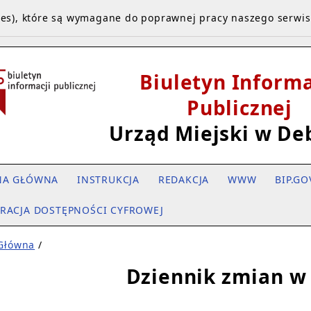
kies), które są wymagane do poprawnej pracy naszego serwi
Biuletyn Informa
Publicznej
Urząd Miejski w De
NA GŁÓWNA
INSTRUKCJA
REDAKCJA
WWW
BIP.GO
RACJA DOSTĘPNOŚCI CYFROWEJ
 Główna
/
Dziennik zmian w 