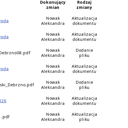
Dokonujący
Rodzaj
zmian
zmiany
Nowak
Aktualizacja
woda
Aleksandra
dokumentu
Nowak
Aktualizacja
woda
Aleksandra
dokumentu
Nowak
Dodanie
_Debrzno08.pdf
Aleksandra
pliku
Nowak
Aktualizacja
woda
Aleksandra
dokumentu
Nowak
Dodanie
jski_Debrzno.pdf
Aleksandra
pliku
Nowak
Aktualizacja
026
Aleksandra
dokumentu
Nowak
Aktualizacja
1.pdf
Aleksandra
pliku