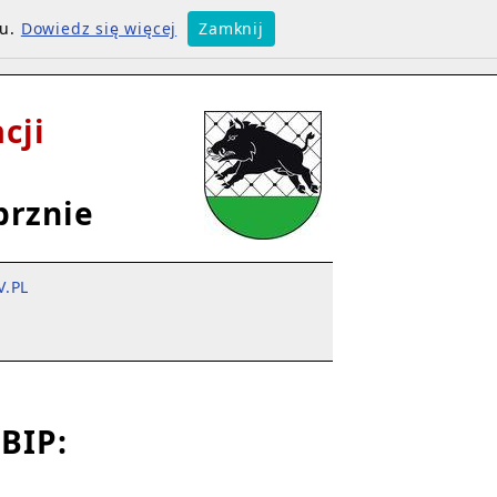
su.
Dowiedz się więcej
Zamknij
cji
brznie
V.PL
BIP: