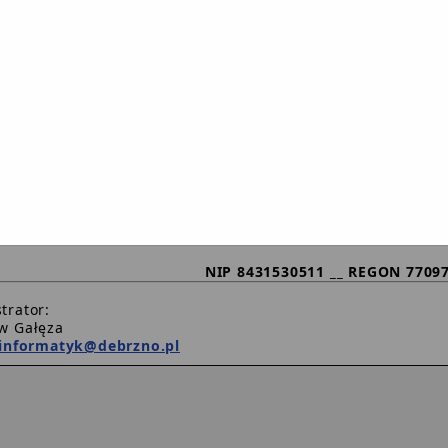
Wpłaty tytułem podatków i odpadów komunaln
indywidualne konta bank
Rachunek główny UG
78 9326 0006 0080 0091 200
Rachunek nie dotyczy wpłat za mandaty, odpady kom
Rachunek do wpłat wad
23 9326 0006 0080 0091 200
NIP 8431530511 __ REGON 7709
strator:
w Gałęza
informatyk@debrzno.pl