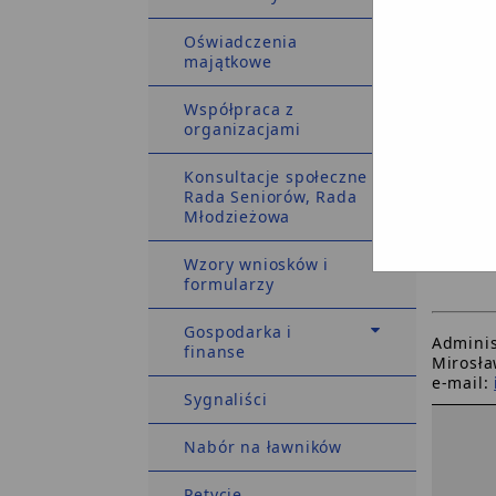
Oświadczenia
majątkowe
Współpraca z
organizacjami
Konsultacje społeczne
Rada Seniorów, Rada
Młodzieżowa
Wzory wniosków i
formularzy
Gospodarka i
Admini
finanse
Mirosła
e-mail:
Sygnaliści
Nabór na ławników
Petycje