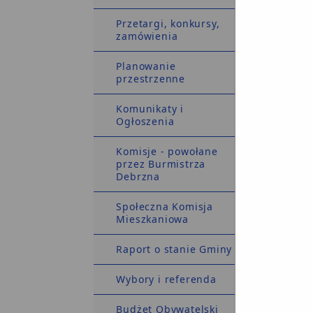
Przetargi, konkursy,
zamówienia
Planowanie
przestrzenne
Komunikaty i
Ogłoszenia
Komisje - powołane
W
przez Burmistrza
dodat
Debrzna
Społeczna Komisja
Mieszkaniowa
Raport o stanie Gminy
Wybory i referenda
Budżet Obywatelski