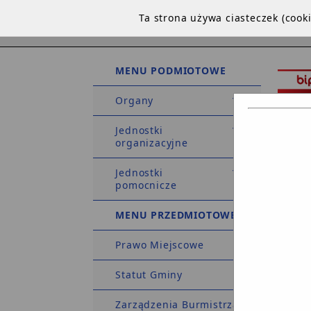
Ta strona używa ciasteczek (coo
MENU PODMIOTOWE
Organy
Jednostki
organizacyjne
Jednostki
STRO
pomocnicze
DEKLA
MENU PRZEDMIOTOWE
Prawo Miejscowe
Strona 
Statut Gminy
Zarządzenia Burmistrza