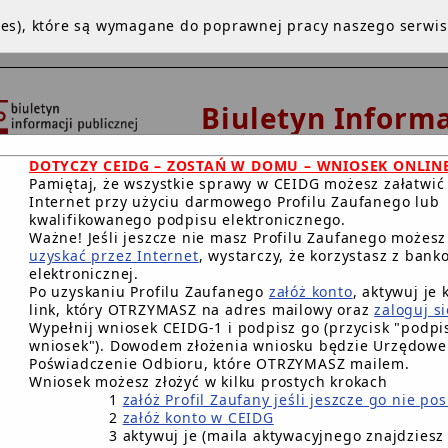
kies), które są wymagane do poprawnej pracy naszego serwi
Biuletyn Informa
Publicznej
DOTYCZY CEIDG – ZOSTAŃ W DOMU – WNIOSEK ONLIN
Urząd Miejski w De
Pamiętaj, że wszystkie sprawy w CEIDG możesz załatwić
Internet przy użyciu darmowego Profilu Zaufanego lub
kwalifikowanego podpisu elektronicznego.
Ważne! Jeśli jeszcze nie masz Profilu Zaufanego możes
uzyskać przez Internet
, wystarczy, że korzystasz z bank
NA GŁÓWNA
INSTRUKCJA
REDAKCJA
WWW
BIP.GO
elektronicznej.
Po uzyskaniu Profilu Zaufanego
załóż konto
, aktywuj je 
RACJA DOSTĘPNOŚCI CYFROWEJ
link, który OTRZYMASZ na adres mailowy oraz
zaloguj si
Wypełnij wniosek CEIDG-1 i podpisz go (przycisk "podpis
wniosek"). Dowodem złożenia wniosku będzie Urzędowe
Główna BIP Gminy
/
Poświadczenie Odbioru, które OTRZYMASZ mailem.
Wniosek możesz złożyć w kilku prostych krokach
1
załóż Profil Zaufany jeśli jeszcze go nie po
Gmina Debrzno
2
załóż konto w CEIDG
3 aktywuj je (maila aktywacyjnego znajdziesz