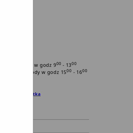
00
00
00
00
00
00
00
jmuje w środy w godz 9
- 13
00
00
riacie - w środy w godz 15
- 16
35204
by7qi11ne/skrytka
37671-SRHHR-20
zenia.pl
 Urzędu
Debrzno
amówień