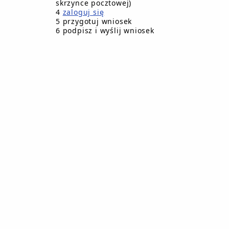
ul.Traugutta 2
skrzynce pocztowej)
4
zaloguj się
77-310 Debrzno
5 przygotuj wniosek
6 podpisz i wyślij wniosek
Godziny pracy urzędu
00
Poniedziałek - od 7
do 15
00
Wtorek - od 7
do 15
00
Środa - od 7
do l5
00
Czwartek - od 7
do 15
00
Piątek - od 7
do 15
 sprawach: skarg i wniosków Burmistrz Debrzna przy
kowo po wcześniejszym uzgodnienu terminu w sekreta
tel / fax : 059 8335351, 059 83
e-mai
l:
urzad@debrzno.pl
Elektroniczna Skrzynka Podawcza ePUAP /9
Adres skrzynki e-Doręczeń:
AE:PL-23571-
System obsługi Sesji Rady - posied
www.debrzno.pl
Dane kontaktowe pracowników
Platforma zakupowa Gminy 
Plany postępowań o udzielenie z