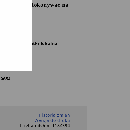
ych należy dokonywać na
owe.
:
0 0010
unalne i podatki lokalne
ium:
0 0030
79654
Historia zmian
Wersja do druku
Liczba odsłon: 1184394