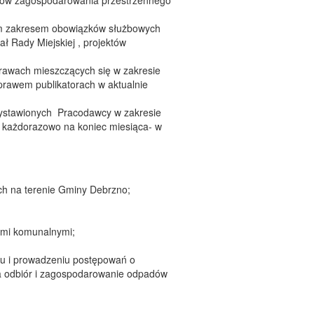
nów zagospodarowania przestrzennego
ym zakresem obowiązków służbowych
ł Rady Miejskiej , projektów
awach mieszczących się w zakresie
prawem publikatorach w aktualnie
 wystawionych Pracodawcy w zakresie
 każdorazowo na koniec miesiąca- w
h na terenie Gminy Debrzno;
ami komunalnymi;
u i prowadzeniu postępowań o
na odbiór i zagospodarowanie odpadów