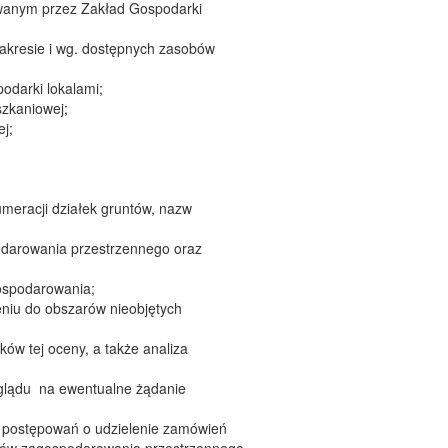
wanym przez Zakład Gospodarki
akresie i wg. dostępnych zasobów
odarki lokalami;
szkaniowej;
j;
umeracji działek gruntów, nazw
odarowania przestrzennego oraz
ospodarowania;
niu do obszarów nieobjętych
w tej oceny, a także analiza
wglądu na ewentualne żądanie
 postępowań o udzielenie zamówień