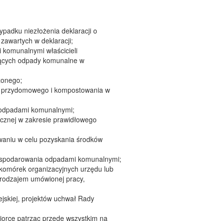
padku niezłożenia deklaracji o
awartych w deklaracji;
 komunalnymi właścicieli
iących odpady komunalne w
żonego;
ika przydomowego i kompostowania w
 odpadami komunalnymi;
icznej w zakresie prawidłowego
waniu w celu pozyskania środków
 gospodarowania odpadami komunalnymi;
 komórek organizacyjnych urzędu lub
 rodzajem umówionej pracy,
jskiej, projektów uchwał Rady
iorcę patrząc przede wszystkim na