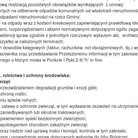
wą realizacją pozostałych obowiązków wynikających z umowy;
tych na odbieranie odpadów komunalnych od właścicieli nieruchomości
odpadami nieruchomości na rzecz Gminy;
a odpady wraz z kodami kreskowymi zapewniającymi prawidłową iden
ami, rozporządzeniami i aktami normatywnymi dotyczącymi ogółu zaga
widencji spraw zgodnie z jednolitym rzeczowym wykazem akt, archiwi
zystko w nałożonych terminach;
ch dowodów księgowych (faktur, rachunków, not obciążeniowych, itp.) 
cownika oraz przedstawianie Przełożonemu informacji w tym zakresi
ego o którym mowa w Punkcie I Ppkt.2 lit.”h” in fine.
 rolnictwa i ochrony środowiska:
erząt:
zeciwdziałaniem degradacji gruntów i erozji gleb;
hroną roślin;
iu spisów rolnych;
z ustawy o ochronie zwierząt, w tym wydawanie zezwoleń na utrzyman
 zaniedbywanych lub okrutnie traktowanych;
apewnieniem opieki bezdomnym zwierzętom;
zapobieganiem chorobom zakaźnym zwierząt;
 oraz nadzór nad uprawą maku i konopii, kontrola w tym zakresie;
zym i prowadzenie spraw dotyczących wyborów do Izby Rolniczej;