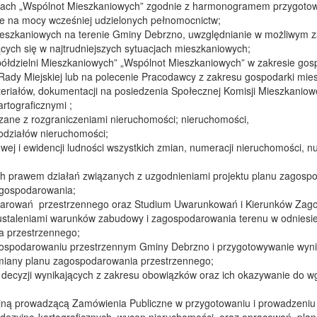
niach „Wspólnot Mieszkaniowych” zgodnie z harmonogramem przygoto
e na mocy wcześniej udzielonych pełnomocnictw;
ieszkaniowych na terenie Gminy Debrzno, uwzględnianie w możliwym z
cych się w najtrudniejszych sytuacjach mieszkaniowych;
ółdzielni Mieszkaniowych” „Wspólnot Mieszkaniowych” w zakresie gosp
ady Miejskiej lub na polecenie Pracodawcy z zakresu gospodarki mie
riałów, dokumentacji na posiedzenia Społecznej Komisji Mieszkaniowe
rtograficznymi ;
zane z rozgraniczeniami nieruchomości; nieruchomości,
odziałów nieruchomości;
wej i ewidencji ludności wszystkich zmian, numeracji nieruchomości, n
ch prawem działań związanych z uzgodnieniami projektu planu zagosp
gospodarowania;
arowań przestrzennego oraz Studium Uwarunkowań i Kierunków Zag
staleniami warunków zabudowy i zagospodarowania terenu w odniesie
 przestrzennego;
spodarowaniu przestrzennym Gminy Debrzno i przygotowywanie wynikó
iany planu zagospodarowania przestrzennego;
decyzji wynikających z zakresu obowiązków oraz ich okazywanie do 
jną prowadzącą Zamówienia Publiczne w przygotowaniu i prowadzeniu