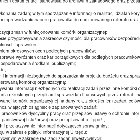
iem dokumentacji stanowiska do archiwum zakładowego oraz przestrz
konania zadań; w tym sporządzanie informacji o realizacji działań kor
 przeprowadzaniu naboru pracownika do nadzorowanego referatu oraz
zycji zmian w funkcjonowaniu komórki organizacyjnej;
sie przygotowywania zakresów czynności dla pracowników bezpośredni
ności i uprawnień;
niem okresowych ocen podległych pracowników;
prawie wyróżnień oraz kar porządkowych dla podległych pracowników
gospodarowania środkami publicznymi;
du;
 i informacji niezbędnych do sporządzania projektu budżetu oraz spr
ierowaną komórkę organizacyjną;
ania informacji niezbędnych do realizacji zadań przez inne komórki 
nia określonych przepisami sprawozdań finansowych przez referat fi
owanej komórki organizacyjnej na dany rok, z określeniem zadań, celów
iemożliwiających osiągniecie zaplanowanych zadań;
pracowników dyscypliny pracy oraz przepisów ustawy o ochronie infor
państwowej i służbowej oraz przepisów bhp. i ppoż.;
 i przekazywanie informacji dotyczących spraw gminy;
 w zakresie polityki informacyjnej U rzędu;
ycyjnym w zakresie realizacji zadań inwestycyjnych;