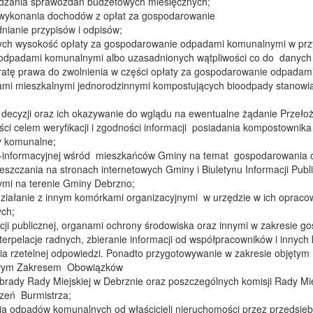
dzania sprawozdań budżetowych miesięcznych;
z wykonania dochodów z opłat za gospodarowanie
ianie przypisów i odpisów;
cych wysokość opłaty za gospodarowanie odpadami komunalnymi w przy
odpadami komunalnymi albo uzasadnionych wątpliwości co do danych z
ratę prawa do zwolnienia w części opłaty za gospodarowanie odpadami
mi mieszkalnymi jednorodzinnymi kompostujących bioodpady stanow
decyzji oraz ich okazywanie do wglądu na ewentualne żądanie Przeło
ści celem weryfikacji i zgodności informacji posiadania kompostown
 komunalne;
o-informacyjnej wśród mieszkańców Gminy na temat gospodarowania
szczania na stronach internetowych Gminy i Biuletynu Informacji Publ
i na terenie Gminy Debrzno;
iałanie z innym komórkami organizacyjnymi w urzędzie w ich opraco
ch;
cji publicznej, organami ochrony środowiska oraz innymi w zakresie
erpelacje radnych, zbieranie informacji od współpracowników i innych
nia rzetelnej odpowiedzi. Ponadto przygotowywanie w zakresie objętym
wym Zakresem Obowiązków
rady Rady Miejskiej w Debrznie oraz poszczególnych komisji Rady Mie
dzeń Burmistrza;
ia odpadów komunalnych od właścicieli nieruchomości przez przedsięb