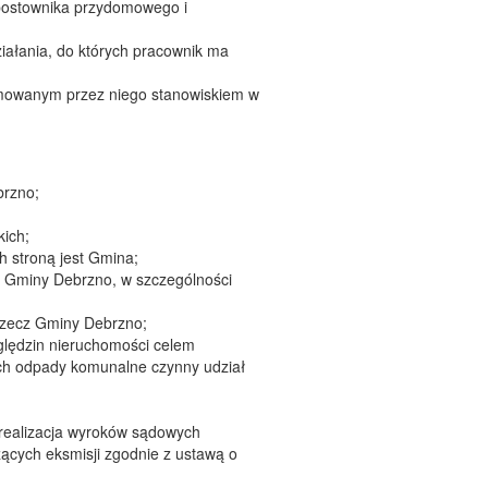
mpostownika przydomowego i
iałania, do których pracownik ma
jmowanym przez niego stanowiskiem w
brzno;
kich;
 stroną jest Gmina;
u Gminy Debrzno, w szczególności
rzecz Gminy Debrzno;
ględzin nieruchomości celem
ch odpady komunalne czynny udział
 realizacja wyroków sądowych
ących eksmisji zgodnie z ustawą o