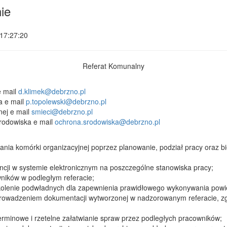
ie
17:27:20
Referat Komunalny
e mail
d.klimek@debrzno.pl
a e mail
p.topolewski@debrzno.pl
nej e mail
smieci@debrzno.pl
środowiska e mail
ochrona.srodowiska@debrzno.pl
nia komórki organizacyjnej poprzez planowanie, podział pracy oraz b
ncji w systemie elektronicznym na poszczególne stanowiska pracy;
ników w podległym referacie;
zkolenie podwładnych dla zapewnienia prawidłowego wykonywania pow
prowadzeniem dokumentacji wytworzonej w nadzorowanym referacie, zg
erminowe i rzetelne załatwianie spraw przez podległych pracowników;