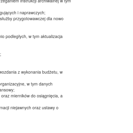
eganiem instrukcji archiwalnej w tym
ygujących i naprawczych;
 służby przygotowawczej dla nowo
o podległych, w tym aktualizacja
;
awozdania z wykonania budżetu, w
organizacyjne, w tym danych
nansowy;
 oraz mierników do osiągnięcia, a
macji niejawnych oraz ustawy o