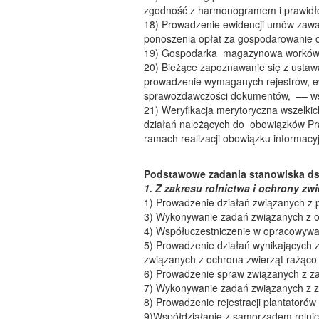
zgodność z harmonogramem i prawidło
18) Prowadzenie ewidencji umów zawar
ponoszenia opłat za gospodarowanie 
19) Gospodarka magazynowa worków n
20) Bieżące zapoznawanie się z ustaw
prowadzenie wymaganych rejestrów, e
sprawozdawczości dokumentów, –– ws
21) Weryfikacja merytoryczna wszelki
działań należących do obowiązków Pra
ramach realizacji obowiązku informacyjn
Podstawowe zadania stanowiska ds.
1. Z zakresu rolnictwa i ochrony zwi
1) Prowadzenie działań związanych z pr
3) Wykonywanie zadań związanych z oc
4) Współuczestniczenie w opracowywan
5) Prowadzenie działań wynikających 
związanych z ochrona zwierząt rażąco
6) Prowadzenie spraw związanych z z
7) Wykonywanie zadań związanych z 
8) Prowadzenie rejestracji plantatorów
9)Współdziałanie z samorządem rolnic