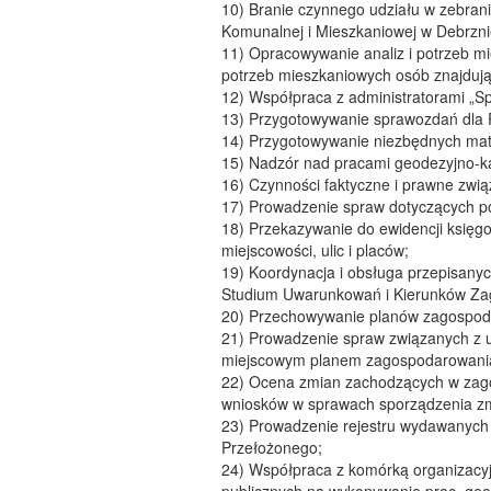
10) Branie czynnego udziału w zebra
Komunalnej i Mieszkaniowej w Debrzni
11) Opracowywanie analiz i potrzeb m
potrzeb mieszkaniowych osób znajdują
12) Współpraca z administratorami „Sp
13) Przygotowywanie sprawozdań dla R
14) Przygotowywanie niezbędnych mate
15) Nadzór nad pracami geodezyjno-ka
16) Czynności faktyczne i prawne zwią
17) Prowadzenie spraw dotyczących p
18) Przekazywanie do ewidencji księgo
miejscowości, ulic i placów;
19) Koordynacja i obsługa przepisany
Studium Uwarunkowań i Kierunków Za
20) Przechowywanie planów zagospod
21) Prowadzenie spraw związanych z u
miejscowym planem zagospodarowania
22) Ocena zmian zachodzących w zago
wniosków w sprawach sporządzenia zm
23) Prowadzenie rejestru wydawanych 
Przełożonego;
24) Współpraca z komórką organizacy