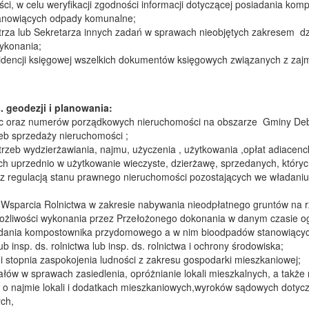
ci, w celu weryfikacji zgodności informacji dotyczącej posiadania ko
anowiących odpady komunalne;
rza lub Sekretarza innych zadań w sprawach nieobjętych zakresem dz
wykonania;
idencji księgowej wszelkich dokumentów księgowych związanych z za
 geodezji i planowania:
ic oraz numerów porządkowych nieruchomości na obszarze Gminy De
eb sprzedaży nieruchomości ;
rzeb wydzierżawiania, najmu, użyczenia , użytkowania ,opłat adiacenc
h uprzednio w użytkowanie wieczyste, dzierżawę, sprzedanych, których
z regulacją stanu prawnego nieruchomości pozostających we władani
Wsparcia Rolnictwa w zakresie nabywania nieodpłatnego gruntów na 
ożliwości wykonania przez Przełożonego dokonania w danym czasie o
osiadania kompostownika przydomowego a w nim bioodpadów stanowiący
ub insp. ds. rolnictwa lub insp. ds. rolnictwa i ochrony środowiska;
 i stopnia zaspokojenia ludności z zakresu gospodarki mieszkaniowej;
łów w sprawach zasiedlenia, opróżnianie lokali mieszkalnych, a także
 o najmie lokali i dodatkach mieszkaniowych,wyroków sądowych dotycz
ych,