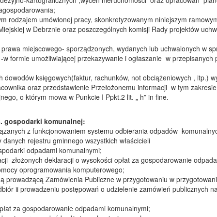
dezyjno-kartograficznych ,wycen nieruchomości oraz opracowań pla
Zagospodarowania;
ętym rodzajem umówionej pracy, skonkretyzowanym niniejszym ramow
iejskiej w Debrznie oraz poszczególnych komisji Rady projektów uchwa
 prawa miejscowego- sporządzonych, wydanych lub uchwalonych w spr
-w formie umożliwiającej przekazywanie i ogłaszanie w przepisanych 
ch dowodów księgowych(faktur, rachunków, not obciążeniowych , itp.)
cownika oraz przedstawienie Przełożonemu informacji w tym zakresie
ego, o którym mowa w Punkcie I Ppkt.2 lit. „ h” in fine.
. gospodarki komunalnej:
wiązanych z funkcjonowaniem systemu odbierania odpadów komunalnyc
y danych rejestru gminnego wszystkich właścicieli
spodarki odpadami komunalnymi;
acji złożonych deklaracji o wysokości opłat za gospodarowanie odpad
 pomocy oprogramowania komputerowego;
ną prowadzącą Zamówienia Publiczne w przygotowaniu w przygotowani
dbiór ii prowadzeniu postępowań o udzielenie zamówień publicznych 
 opłat za gospodarowanie odpadami komunalnymi;