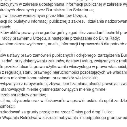
izacyjnym w zakresie udostępniania informacji publicznej w zakresie
rolnych zlecanych przez Burmistrza lub Sekretarza;
rg i wniosków wnoszonych przez klientów Urzędu;
ji do biuletynu informacji publicznej z zakresu działania nadzorowa
ursach;
któw aktów prawnych organów gminy zgodnie z zasadami techniki pra
radcy prawnemu Urzędu, a następnie przekazanie do Biura Rady;
niem okresowych ocen, analiz, informacji i sprawozdań dla potrzeb
;
sów ustawy prawo zamówień publicznych i odrębnego zarządzenia Bur
ją zadań przy dokonywaniu zakupów, dostaw i usług, związanych z rea
e przekształcania prawa użytkowania wieczystego w prawo własności;
 z regulacją stanu prawnego nieruchomości pozostających we władani
niem mieniem komunalnym oraz nadzór właścicielski;
h związanych z nabywaniem, zbywaniem i zamianą alności prawnych zw
 stanowiących mienie gminne;stanowiących mienie gminne;
otrzeb sprzedaży gruntów;
jmu, użyczenia oraz wnioskowanie w sprawie ustalenia opłat za dzier
homości;
zkodowań za grunty przejęte na rzecz Gminy pod drogi i ulice;
 Wsparcia Rolnictwa w zakresie nabywania nieodpłatnego gruntów od