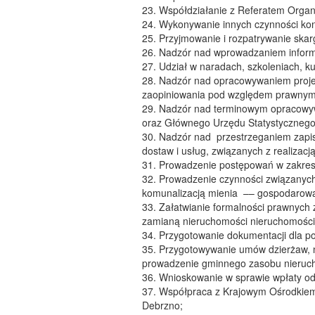
23. Współdziałanie z Referatem Organ
24. Wykonywanie innych czynności kont
25. Przyjmowanie i rozpatrywanie ska
26. Nadzór nad wprowadzaniem informac
27. Udział w naradach, szkoleniach, k
28. Nadzór nad opracowywaniem proje
zaopiniowania pod względem prawnym 
29. Nadzór nad terminowym opracowywa
oraz Głównego Urzędu Statystycznego
30. Nadzór nad przestrzeganiem zapi
dostaw i usług, związanych z realizac
31. Prowadzenie postępowań w zakresi
32. Prowadzenie czynności związanych
komunalizacją mienia –– gospodarowa
33. Załatwianie formalności prawnyc
zamianą nieruchomości nieruchomości
34. Przygotowanie dokumentacji dla p
35. Przygotowywanie umów dzierżaw, na
prowadzenie gminnego zasobu nieruc
36. Wnioskowanie w sprawie wpłaty ods
37. Współpraca z Krajowym Ośrodkiem
Debrzno;