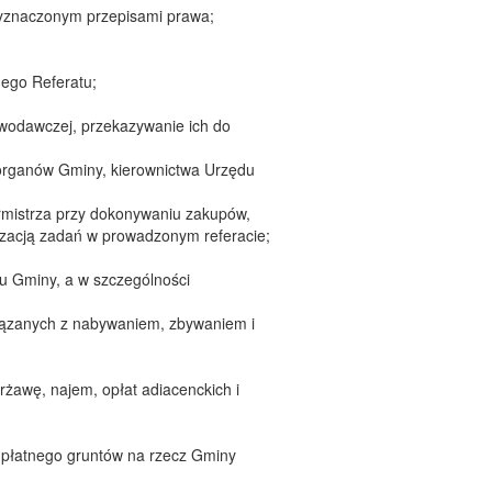
 wyznaczonym przepisami prawa;
nego Referatu;
wodawczej, przekazywanie ich do
 organów Gminy, kierownictwa Urzędu
mistrza przy dokonywaniu zakupów,
lizacją zadań w prowadzonym referacie;
u Gminy, a w szczególności
iązanych z nabywaniem, zbywaniem i
żawę, najem, opłat adiacenckich i
płatnego gruntów na rzecz Gminy