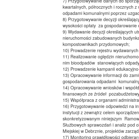
7) Przygotowywanie danych do sporzą
kwartalnych, półrocznych i rocznych 
odpadami komunalnymi poprzez uzgadn
8) Przygotowywanie decyzji określają
wysokości opłaty za gospodarowanie 
9) Wydawanie decyzji określających ut
nieruchomości zabudowanych budynka
kompostownikach przydomowych;
10) Prowadzenie rejestru wydawanych 
11) Realizowanie oględzin nieruchomo
nim bioodpadów stanowiących odpady
12) Prowadzenie kampanii edukacyjn
13) Opracowywanie informacji do zamie
gospodarowania odpadami komunalnym
14) Opracowywanie wniosków i współdz
finansowych ze źródeł pozabudżetowy
15) Współpraca z organami administra
16) Przygotowywanie odpowiedzi na int
instytucji z zewnątrz celem sporządze
skonkretyzowanym niniejszym Ramo
Służbowych sprawozdań i analiz pod ob
Miejskiej w Debrznie, projektów zarzą
17) Monitoring prawidłowości odbieran