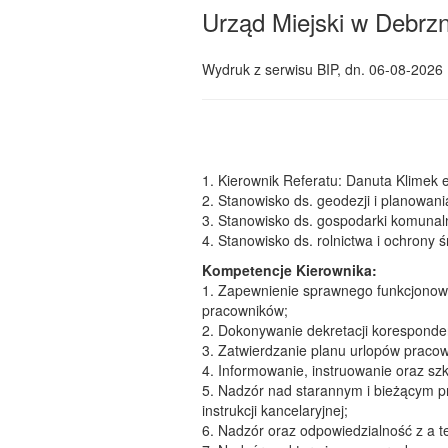
Urząd Miejski w Debrzn
Wydruk z serwisu BIP, dn.
06-08-2026 
1. Kierownik Referatu: Danuta Klimek 
2. Stanowisko ds. geodezji i planowani
3. Stanowisko ds. gospodarki komunal
4. Stanowisko ds. rolnictwa i ochrony 
Kompetencje Kierownika:
1. Zapewnienie sprawnego funkcjonowa
pracowników;
2. Dokonywanie dekretacji koresponde
3. Zatwierdzanie planu urlopów pracow
4. Informowanie, instruowanie oraz s
5. Nadzór nad starannym i bieżącym 
instrukcji kancelaryjnej;
6. Nadzór oraz odpowiedzialność z a t