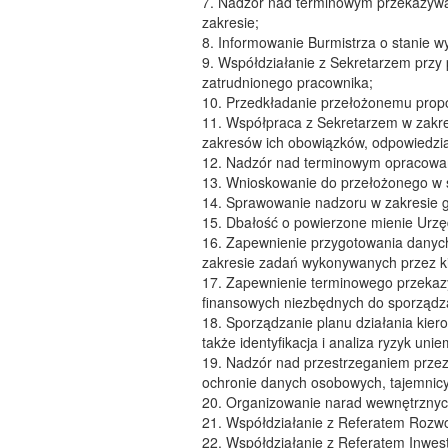
7. Nadzór nad terminowym przekazywan
zakresie;
8. Informowanie Burmistrza o stanie wy
9. Współdziałanie z Sekretarzem przy
zatrudnionego pracownika;
10. Przedkładanie przełożonemu propo
11. Współpraca z Sekretarzem w zakre
zakresów ich obowiązków, odpowiedzial
12. Nadzór nad terminowym opracowa
13. Wnioskowanie do przełożonego w s
14. Sprawowanie nadzoru w zakresie 
15. Dbałość o powierzone mienie Urzę
16. Zapewnienie przygotowania danych
zakresie zadań wykonywanych przez k
17. Zapewnienie terminowego przekazyw
finansowych niezbędnych do sporządza
18. Sporządzanie planu działania kier
także identyfikacja i analiza ryzyk un
19. Nadzór nad przestrzeganiem przez 
ochronie danych osobowych, tajemnicy 
20. Organizowanie narad wewnętrznych
21. Współdziałanie z Referatem Rozwoju
22. Współdziałanie z Referatem Inwest