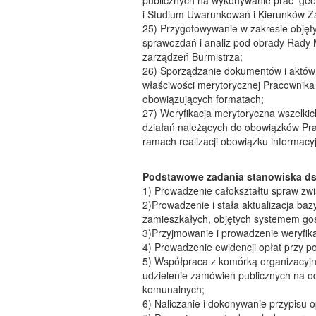
publicznych na wykonywanie prac geo
i Studium Uwarunkowań i Kierunków 
25) Przygotowywanie w zakresie obj
sprawozdań i analiz pod obrady Rady M
zarządzeń Burmistrza;
26) Sporządzanie dokumentów i aktów
właściwości merytorycznej Pracownika 
obowiązujących formatach;
27) Weryfikacja merytoryczna wszelki
działań należących do obowiązków Pra
ramach realizacji obowiązku informacyjn
Podstawowe zadania stanowiska ds
1) Prowadzenie całokształtu spraw z
2)Prowadzenie i stała aktualizacja baz
zamieszkałych, objętych systemem go
3)Przyjmowanie i prowadzenie weryfik
4) Prowadzenie ewidencji opłat przy
5) Współpraca z komórką organizacyj
udzielenie zamówień publicznych na o
komunalnych;
6) Naliczanie i dokonywanie przypisu