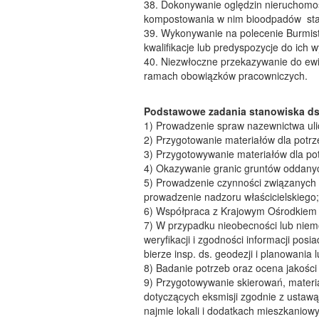
38. Dokonywanie oględzin nieruchomoś
kompostowania w nim bioodpadów st
39. Wykonywanie na polecenie Burmist
kwalifikacje lub predyspozycje do ich 
40. Niezwłoczne przekazywanie do ew
ramach obowiązków pracowniczych.
Podstawowe zadania stanowiska ds.
1) Prowadzenie spraw nazewnictwa ul
2) Przygotowanie materiałów dla potrz
3) Przygotowywanie materiałów dla pot
4) Okazywanie granic gruntów oddanyc
5) Prowadzenie czynności związanych 
prowadzenie nadzoru właścicielskiego;
6) Współpraca z Krajowym Ośrodkiem 
7) W przypadku nieobecności lub niem
weryfikacji i zgodności informacji p
bierze insp. ds. geodezji i planowania l
8) Badanie potrzeb oraz ocena jakości
9) Przygotowywanie skierowań, materia
dotyczących eksmisji zgodnie z ustawą
najmie lokali i dodatkach mieszkaniow